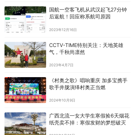
国航一空客飞机从武汉起飞27分钟
后返航！回应称系航司原因
2023年12月16日
CCTV-TIME特别关注：天地英雄
气，千秋尚凛然
2023年4月7日
《村奥之歌》唱响重庆 加多宝携手
歌手井胧演绎村奥正当燃
2024年10月9日
广西北流一女大学生寒假捡6天烟花
纸壳卖不掉：寒假发财的梦想破灭