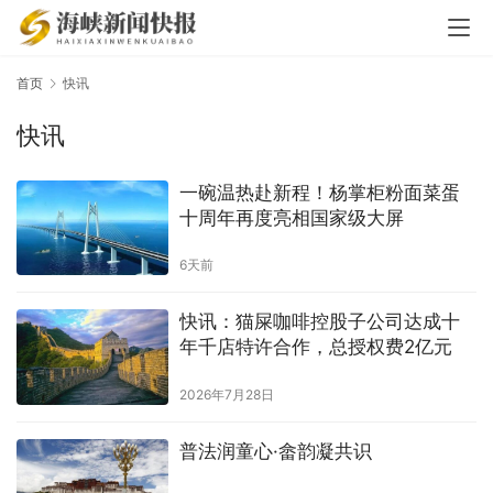
首页
快讯
快讯
一碗温热赴新程！杨掌柜粉面菜蛋
十周年再度亮相国家级大屏
6天前
快讯：猫屎咖啡控股子公司达成十
年千店特许合作，总授权费2亿元
2026年7月28日
普法润童心·畲韵凝共识