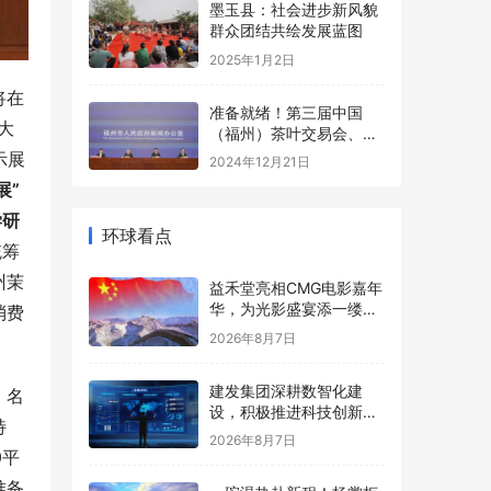
墨玉县：社会进步新风貌
群众团结共绘发展蓝图
2025年1月2日
将在
准备就绪！第三届中国
大
（福州）茶叶交易会、第
四届福州茉莉花茶文化节
示展
2024年12月21日
即将启幕！
展”
学研
环球看点
统筹
州茉
益禾堂亮相CMG电影嘉年
华，为光影盛宴添一缕清
消费
甜
2026年8月7日
建发集团深耕数智化建
、名
设，积极推进科技创新赋
特
能全产业链多元发展
2026年8月7日
0平
准备