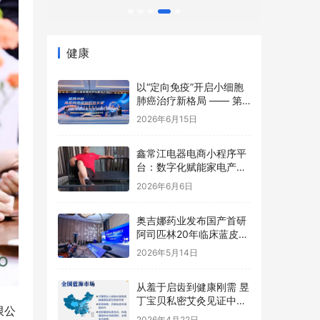
健康
以“定向免疫”开启小细胞
肺癌治疗新格局 —— 第
七届肺癌多学科鹭岛大会
2026年6月15日
TCE前沿论坛成功举办
鑫常江电器电商小程序平
台：数字化赋能家电产
业，开启智慧零售新篇章
2026年6月6日
奥吉娜药业发布国产首研
阿司匹林20年临床蓝皮
书，魏国平：“原研”是历
2026年5月14日
史坐标，不是终极标准
从羞于启齿到健康刚需 昱
丁宝贝私密艾灸见证中国
限公
女性意识觉醒
2026年4月22日