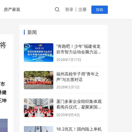
房产家装
登录
注册
投稿
新闻
将
“奔跑吧！少年”福建省龙
岩市智力运动会脑力运动
奥忆赛创中国新纪录
2026年7月17日
福州高校学子用“青年之
声”与古厝对话
州市
2026年3月1日
林健
王坤
厦门多家企业组织集体观
看阅兵仪式，凝聚家国情
怀与奋进力量！
2025年9月4日
16.2兆瓦！国内陆上单机