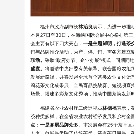
福州市政府副市长
林治良
表示，为进一步推
本月27日至30日，在海峡国际会展中心举办第
会主要有以下四大亮点：
一是主题鲜明，打造茶
销与品牌推介活动，为产、供、销、需各方建立
联动。
采取“政府办节、企业办展”模式，同期同
盛宴。
将邀请
中央
部委有关领导、联合国粮农组织
发展新路径，并将发起全球首个茶类农业文化遗
莉花茶文化成果展、全民盲品挑战赛、短视频直
场景、搭建多彩茶文化秀场，推动中国茶焕发新
福建省农业农村厅二级巡视员
林德福
表示，
茶种类多样，在全省农业农村经济发展和乡村全
点：
一是参展品牌众多。
本次展会有25个茶叶区
方米，参展品类除了传统茶类，还有茶日用品、