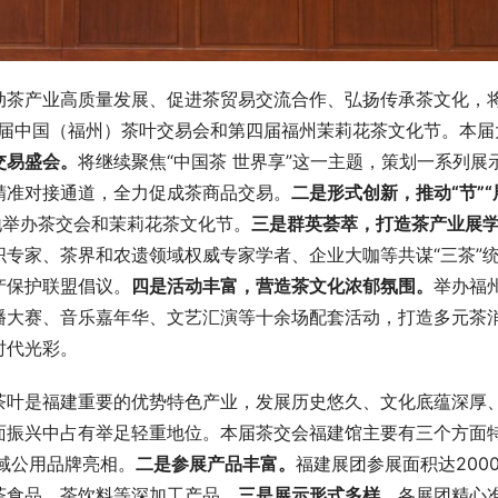
动茶产业高质量发展、促进茶贸易交流合作、弘扬传承茶文化，
三届中国（福州）茶叶交易会和第四届福州茉莉花茶文化节。本届
交易盛会。
将继续聚焦“中国茶 世界享”这一主题，策划一系列展
精准对接通道，全力促成茶商品交易。
二是形式创新，推动“节”“
地举办茶交会和茉莉花茶文化节。
三是群英荟萃，打造茶产业展
专家、茶界和农遗领域权威专家学者、企业大咖等共谋“三茶”
产保护联盟倡议。
四是活动丰富，营造茶文化浓郁氛围。
举办福
播大赛、音乐嘉年华、文艺汇演等十余场配套活动，打造多元茶
时代光彩。
茶叶是福建重要的优势特色产业，发展历史悠久、文化底蕴深厚
面振兴中占有举足轻重地位。本届茶交会福建馆主要有三个方面
域公用品牌亮相。
二是参展产品丰富。
福建展团参展面积达200
茶食品、茶饮料等深加工产品。
三是展示形式多样。
各展团精心