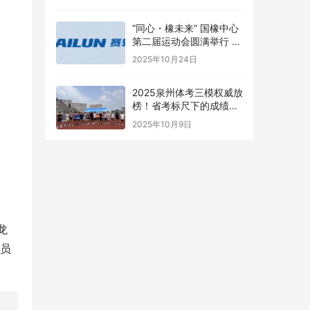
“同心・橡未来” 国橡中心
第二届运动会圆满举行 赛
轮健儿尽显风采
2025年10月24日
2025泉州体考三模权威放
榜！省考标尺下的成绩透
视
2025年10月9日
龙
委员