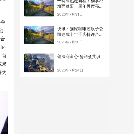
一碗温热赴新程！杨掌柜
粉面菜蛋十周年再度亮相
国家级大屏
2026年7月31日
办会
快讯：猫屎咖啡控股子公
链
司达成十年千店特许合
贸合
作，总授权费2亿元
2026年7月28日
国内
。
首
普法润童心·畲韵凝共识
成果
2026年7月24日
将为