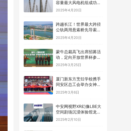
容量最大风电机组成功吊
装
2025年4月20日
跨越长江！世界最大跨径
公轨两用悬索桥先导索成
功过江
2025年4月20日
蒙牛总裁高飞出席招募活
动，定向开放世界杯参与
名额
2025年3月25日
厦门新东方烹饪学校携手
同安区总工会举办女神节
烘焙体验活动
2025年3月6日
中安网视野XR幻像LBE大
空间剧场沉浸体验馆龙岩
上杭万达广场惊喜开业，
2025年2月10日
春节畅享沉浸式娱乐新体
验