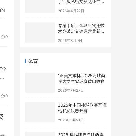
丁宝贝私密艾灸见证中国
女性意识觉醒
的
2026年4月22日
估
专精于研，金玖生物用技
的
术突破定义健康营养新高
能制
度
0
2026年3月9日
、江
体育
”全
“正美文旅杯”​2026海峡两
。
岸大学生篮球赛莆田收官
文
2026年7月27日
岸的
0
2026年中国棒球联赛平潭
站和总决赛开赛
资
2026年5月21日
2026 年福建省海峡两岸
斯商