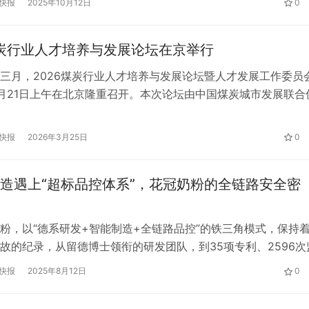
快报
2025年10月12日
0
保表率。 该会议为全球年度盛会，着重关注大中华区可持续与
设。Sedex供应链大奖设立意在表彰企业、机构与个人在供…
煤炭行业人才培养与发展论坛在京举行
三月，2026煤炭行业人才培养与发展论坛暨人才发展工作委员
月21日上午在北京隆重召开。本次论坛由中国煤炭城市发展联合
汇聚了来自北京大学、清华大学、中国矿业大学、应急管理大学
控股装备制造集团、陕煤集团、国能北电胜利能源、国能神东集
快报
2026年3月25日
0
源等数十家能源企业，中国煤炭工业协会、中国安全生产协会等
华网、…
造遇上“超标品控体系”，花冠奶粉的全链路安全密
粉，以“德系研发+智能制造+全链路品控”的铁三角模式，保持着
故的纪录，从留德博士领衔的研发团队，到35项专利、2596次
%合格等“硬指标”，在消费者心中筑起了一道信任长城！ 一、研发
快报
2025年8月12日
0
团队的“母乳模拟”攻坚 由留德营养学博士带领的30人研发团队（
与江南大学、东南大学共建产学研基地，深耕母乳营养模拟、…