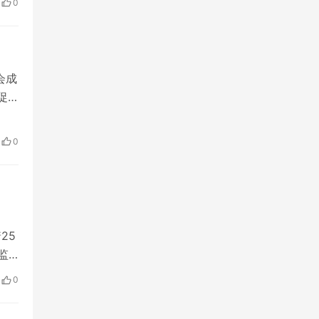
0
责任
会成
促
等
0
行
25
监
：
0
含6