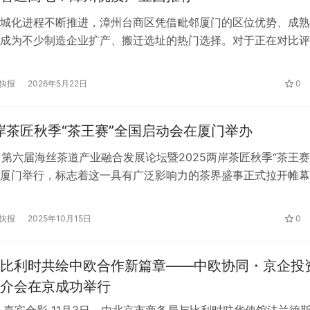
城化进程不断推进，漳州台商区凭借毗邻厦门的区位优势、成熟
成为不少制造企业扩产、搬迁选址的热门选择。对于正在对比评
业来说，位于角美龙江片区的福璟产业园，是一处值得重点关注
业基地。 一、园区概况 福璟产业园是厦漳同城核心区打造的智
快报
2026年5月22日
0
，由实力产业开发集团打造：开发集团2014年成立，深耕江苏
山…
两岸茶匠秋季“茶王赛”全国启动会在厦门举办
日，第六届海丝茶道产业融合发展论坛暨2025两岸茶匠秋季“茶王赛
厦门举行，标志着这一具有广泛影响力的茶界盛事正式拉开帷幕
在推动“新丝绸之路”和“一带一路”倡议的深入实施，弘扬中华茶
国茶产业的标准化、品牌化、国际化进程。 启动会上，来自两
快报
2025年10月15日
0
学者、茶企代表及媒体共聚一堂，共同见证了这一茶界盛事的开
比利时共绘中欧合作新篇章——中欧协同・京企投
介会在京成功举行
 嘉宾合影 11月3日，由北京市商务局与比利时驻华使馆法兰德