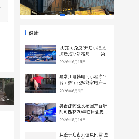
时
健康
以“定向免疫”开启小细胞
肺癌治疗新格局 —— 第
七届肺癌多学科鹭岛大会
2026年6月15日
TCE前沿论坛成功举办
鑫常江电器电商小程序平
台：数字化赋能家电产
业，开启智慧零售新篇章
2026年6月6日
一篇
奥吉娜药业发布国产首研
阿司匹林20年临床蓝皮
书，魏国平：“原研”是历
2026年5月14日
史坐标，不是终极标准
从羞于启齿到健康刚需 昱