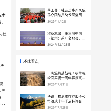
春节畅享沉浸式娱乐新体
验
墨玉县：社会进步新风貌
技术
群众团结共绘发展蓝图
2025年1月2日
卷。
准备就绪！第三届中国
与社
（福州）茶叶交易会、第
四届福州茉莉花茶文化节
2024年12月21日
即将启幕！
环球看点
强国
一碗温热赴新程！杨掌柜
粉面菜蛋十周年再度亮相
国家级大屏
能
2026年7月31日
大关
快讯：猫屎咖啡控股子公
形
司达成十年千店特许合
企业
作，总授权费2亿元
2026年7月28日