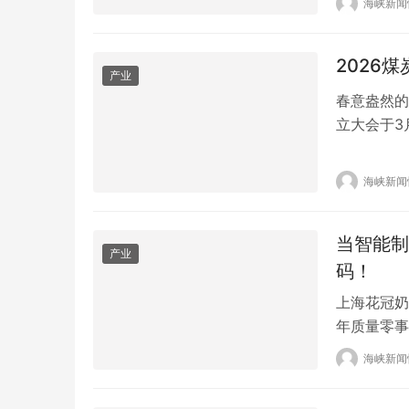
海峡新闻
成为乳业环
供应链的建
2026
产业
春意盎然的
立大会于3
进会主办，
高校，晋能
海峡新闻
团、榆林能
业协会，新
当智能制
产业
码！
上海花冠奶
年质量零事
测，100
海峡新闻
30人博士
名博士），