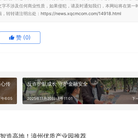
文字不涉及任何商业性质，如果侵犯，请及时通知我们，本网站将在第一
辑，转转请注明出处：
https://news.xqcmcom.com/14918.html
赞
(0)
匠心传
反诈护航成长 守护金融安全
下午6:05
2025年11月20日 上午11:01
下
智造高地！漳州优质产业园推荐