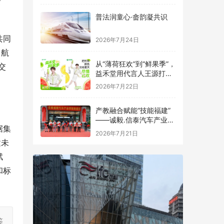
资
普法润童心·畲韵凝共识
共同
2026年7月24日
、航
从“薄荷狂欢”到“鲜果季”，
交
益禾堂用代言人王源打造
夏日专属符号
2026年7月22日
产教融合赋能“技能福建”
——诚毅.信泰汽车产业学
据集
院揭牌成立
2026年7月21日
建未
赋
和标
鉴