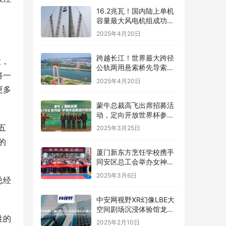
16.2兆瓦！国内陆上单机
容量最大风电机组成功吊
装
2025年4月20日
跨越长江！世界最大跨径
放，
公轨两用悬索桥先导索成
将一
功过江
2025年4月20日
更多
蒙牛总裁高飞出席招募活
动，定向开放世界杯参与
名额
五
2025年3月25日
的
厦门新东方烹饪学校携手
同安区总工会举办女神节
烘焙体验活动
2025年3月6日
总经
中安网视野XR幻像LBE大
空间剧场沉浸体验馆龙岩
性的
上杭万达广场惊喜开业，
2025年2月10日