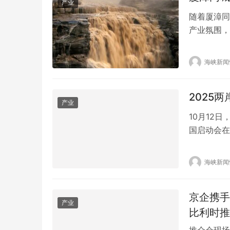
产业
随着厦漳同
产业氛围，
各园区的企
智能制造产
海峡新闻
造专业园区
西、河南、
2025
产业
10月12
国启动会在
此次活动旨
化，促进中
海峡新闻
茶界专家、
启。活…
京企携手
产业
比利时推
推介会现场