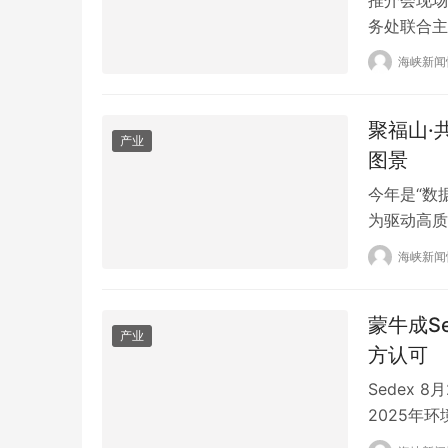
务处联合主
企投资比利
海峡新闻
要环节之一
洲市场搭建
聚福山·
部门、…
产业
图景
今年是“数
为驱动高质
138期—
海峡新闻
上门”福州
软件园管理
蒙牛成S
员会章…
产业
方认可
Sedex
2025年
之后，蒙牛