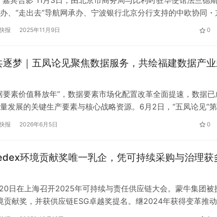
办、“走出去”导航网承办、宁波银行北京分行支持的中欧协同・
时推介会在京成功举行。作为2025年北京市“走出去”系列活动
快报
2025年11月9日
0
，本次推介会聚焦比利时法兰德斯大区的营商价值，为京企布局
起政策、产业、资本、服务深度融合的合作平台，吸引了来自政
共逐梦｜五凤论见聚焦数据服务，共绘福建数据产业
据要素价值释放年”，数据要素市场化配置改革全面提速，数据已
量发展的关键生产要素与核心战略资源。6月2日，“五凤论见”第
—“聚福山·共逐梦”数据服务专场暨福建省“政策入园、数据进企、
快报
2026年6月5日
0
软件园专场活动成功举办。福建省数据管理局刘民杰副局长、福
委员会任巍主任、鼓楼区政府张玉佩副区长、福州市软件园管理
edex环境贡献奖唯一乳企，凭可持续采购与治理获
 8月20日在上海召开2025年可持续与责任供应链大会。蒙牛集团被
环境贡献奖，并获供应链ESG卓越奖提名。继2024年获得变革推
再度荣获供应链大奖，且是环境贡献奖中唯一获评的乳制品企业