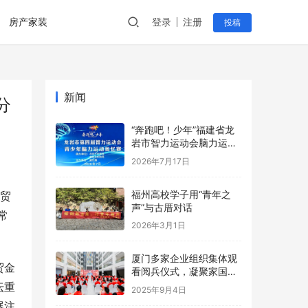
房产家装
登录
注册
投稿
新闻
分
“奔跑吧！少年”福建省龙
岩市智力运动会脑力运动
奥忆赛创中国新纪录
2026年7月17日
福州高校学子用“青年之
航贸
声”与古厝对话
常
2026年3月1日
厦门多家企业组织集体观
贸金
看阅兵仪式，凝聚家国情
怀与奋进力量！
坛重
2025年9月4日
展注