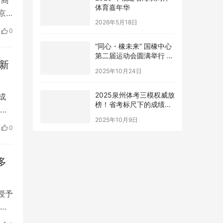
体育嘉年华
京
2026年5月18日
的重
0
欧
“同心・橡未来” 国橡中心
府
第二届运动会圆满举行 赛
轮健儿尽显风采
新
2025年10月24日
2025泉州体考三模权威放
成
榜！省考标尺下的成绩透
视
2025年10月9日
服务
0
州市
委
多
授予
动奖
，