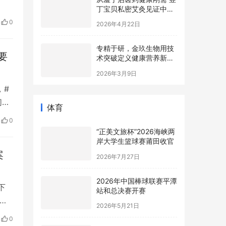
）
丁宝贝私密艾灸见证中国
一
女性意识觉醒
2026年4月22日
0
品质
专精于研，金玖生物用技
要
术突破定义健康营养新高
度
2026年3月9日
，#
们一
体育
和员
0
上网
“正美文旅杯”​2026海峡两
岸大学生篮球赛莆田收官
案
2026年7月27日
2026年中国棒球联赛平潭
下
站和总决赛开赛
影响
2026年5月21日
者、
0