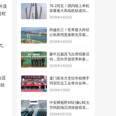
16.2兆瓦！国内陆上单机
并茂
容量最大风电机组成功吊
过程
装
2025年4月20日
跨越长江！世界最大跨径
公轨两用悬索桥先导索成
功过江
2025年4月20日
式。
蒙牛总裁高飞出席招募活
动，定向开放世界杯参与
名额
2025年3月25日
合适
厦门新东方烹饪学校携手
同安区总工会举办女神节
龄段
烘焙体验活动
2025年3月6日
中安网视野XR幻像LBE大
空间剧场沉浸体验馆龙岩
上杭万达广场惊喜开业，
2025年2月10日