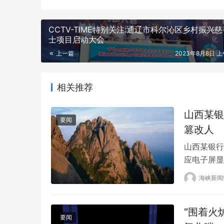
CCTV-TIME特别关注:通辽市科尔沁区乡村振兴
士项目启动大会
上一篇
2023年8月8日 上午
相关推荐
山西某银
要闻
篡改人
山西某银行
应电子屏显
亲”，引发
海峡新闻
改，目前电
行的24小
“围着火
远…
要闻