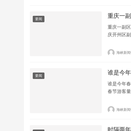
行业领袖、
的的无限可能。
重庆一副
要闻
重庆一副区
庆开州区副
传视频情节
解。重庆市
海峡新闻
州融媒报道
谁是今年
要闻
谁是今年春
春节游客量
动了，嗓子
客爆满，导
海峡新闻
大佛连续四
四川…
时隔两年