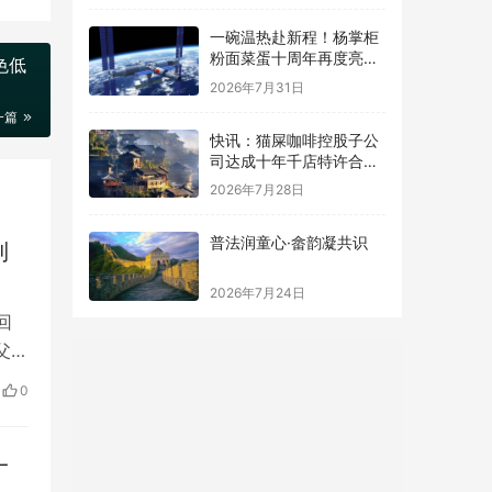
一碗温热赴新程！杨掌柜
粉面菜蛋十周年再度亮相
色低
国家级大屏
2026年7月31日
一篇
快讯：猫屎咖啡控股子公
司达成十年千店特许合
作，总授权费2亿元
2026年7月28日
普法润童心·畲韵凝共识
到
2026年7月24日
回
父
篡
0
某银
遥
一