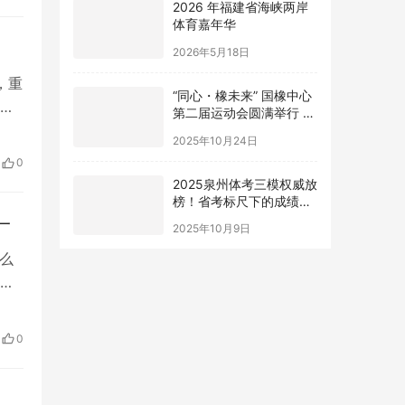
域
2026 年福建省海峡两岸
体育嘉年华
2026年5月18日
，重
“同心・橡未来” 国橡中心
网
第二届运动会圆满举行 赛
轮健儿尽显风采
谅
2025年10月24日
开
0
2025泉州体考三模权威放
榜！省考标尺下的成绩透
视
一
2025年10月9日
么
走不
，游
期，
0
日，