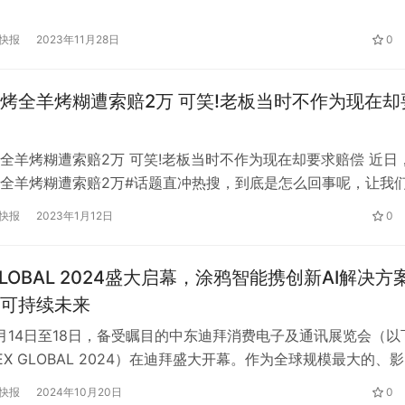
山集团旗下的航程国际酒店（杭州店），航程国际酒店（杭州店
们提供了舒适的住宿环境，并以贴心细致的服务赢得了选手们的
快报
2023年11月28日
0
航程国际酒店（杭州店）位于杭州市，是一家拥有良好声誉和高
。…
烤全羊烤糊遭索赔2万 可笑!老板当时不作为现在却
全羊烤糊遭索赔2万 可笑!老板当时不作为现在却要求赔偿 近日
全羊烤糊遭索赔2万#话题直冲热搜，到底是怎么回事呢，让我
2022年8月26日，顾客韩先生称，他在当地一家餐饮店请朋友
快报
2023年1月12日
0
吃饭，总共消费4500元左右，但对菜品和服务极其不满意，于是
了此事。 韩先生说，点了一份约2000元的烤全羊，但是服务…
 GLOBAL 2024盛大启幕，涂鸦智能携创新AI解决方
可持续未来
10月14日至18日，备受瞩目的中东迪拜消费电子及通讯展览会（以
EX GLOBAL 2024）在迪拜盛大开幕。作为全球规模最大的、
会之一，GITEX GLOBAL 2024 汇聚了世界领先的科技创新
快报
2024年10月20日
0