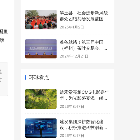
春节畅享沉浸式娱乐新体
验
墨玉县：社会进步新风貌
群众团结共绘发展蓝图
2025年1月2日
国鱼
康
准备就绪！第三届中国
（福州）茶叶交易会、第
四届福州茉莉花茶文化节
2024年12月21日
即将启幕！
鉴
环球看点
时
益禾堂亮相CMG电影嘉年
华，为光影盛宴添一缕清
甜
2026年8月7日
建发集团深耕数智化建
设，积极推进科技创新赋
能全产业链多元发展
2026年8月7日