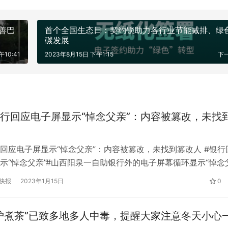
慈善巴
首个全国生态日：契约锁助力各行业节能减排、绿
碳发展
10:41
2023年8月15日 下午1:15
下
行回应电子屏显示“悼念父亲”：内容被篡改，未找
回应电子屏显示“悼念父亲”：内容被篡改，未找到篡改人 #银行
示“悼念父亲”#山西阳泉一自助银行外的电子屏幕循环显示“悼念
网友热议。1月14日，涉事银行工作人员表示，电子屏显示内容被
快报
2023年1月15日
0
子屏已被移除。13日晚，山西阳泉一网友发视频称，在高新区
时自助银行内，店外的电子屏幕上竟然写着:“深切悼念父亲，天堂
炉煮茶”已致多地多人中毒，提醒大家注意冬天小心