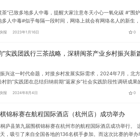
煮茶”已致多地多人中毒，提醒大家注意冬天小心一氧化碳 #“围
地多人中毒#似乎每隔一段时间，网络上就会有网络名人的新生
很多人忍不住跟风。比如，在这个寒冷的冬天，“围着火炉煮茶”
快报
2023年1月16日
0
红”，茶香四溢，烟火密集，真让人羡慕。但是也有一个隐患，就
生的一氧化碳中毒。最近全国多地发生多起“围炉”中毒事件，提
韵”实践团践行三茶战略，深耕闽茶产业乡村振兴新
振兴这一时代命题，对接乡村发展实际需求，2024年7月，北
拾村韵”实践团在总结归纳前期“返家乡”社会实践阶段性调研成果
深入闽南地区实践调研，开展以“助力闽茶产业乡村振兴”为主题
快报
2024年8月4日
0
团队以统筹发展“茶文化、茶产业、茶科技”的三茶战略为指引，
、产业赋能、文化内嵌”为基本遵循，把所学专业知识融入乡村振
棋锦标赛在航程国际酒店（杭州店）成功举办
，桐庐县第九届围棋锦标赛在杭州市的航程国际酒店成功举行。 
天，吸引了来自全国各地的136名棋手参加。而这次比赛的举办