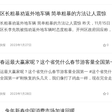
学术研究和开发人员，共同探索AI、智慧城市、可持续等前沿领
 【GITEX GLOBAL 20…
区长粗暴劝返外地车辆 简单粗暴的方法让人震惊
长粗暴劝返外地车辆 简单粗暴的方法让人震惊 昨天，11月15日
区长李先凯被指劝返外地车辆时态度粗暴。开州区政府回应称，
发生于10月，当事人已向上级做了检讨，被劝返乘车人已表示
开州区政府官网显示，李先凯负责医疗保障、卫生健康等工作。
快报
2023年1月27日
0
，10月中旬李先凯曾前往高速路口督导疫情防控工作。
春运最大赢家呢？这个省凭什么春节游客量全国第
运最大赢家呢？这个省凭什么春节游客量全国第一 #这个省凭什
全国第一#“刚恢复的头几天，我们像打了鸡血一样，现在完全
也沙哑了。”四川大佛导游文悦(化名)告诉第一财经，春节假期
游上山下山，甚至在轴上讲解，很多人都累坏了。 今年春节假
快报
2023年1月28日
0
天门票售罄，创造了24小时接待10万游客的历史纪录。1月27
，兔年新春中国消费市场加速回暖