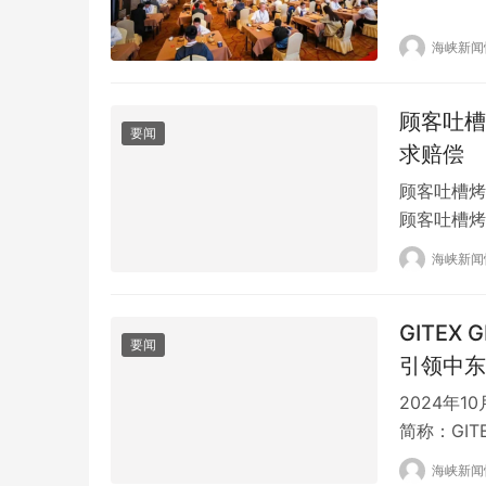
正是大好河
为参赛选手
海峡新闻
致赞赏。 
服务的酒店
顾客吐槽
要闻
求赔偿
顾客吐槽烤
顾客吐槽烤
起看看吧。
海峡新闻
工共19人
发视频吐槽
GITEX
要闻
引领中东
2024年
简称：GIT
最广的科技盛
海峡新闻