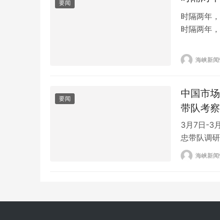
要闻
时隔两年，
时隔两年，
站后第一件
买了一件冬
海峡新闻
人，吃遍家
站…
中国市场
要闻
带队考察
3月7日-
忠带队调研
县（市）的
海峡新闻
察，助力推
以及长三角
长黄玉江，