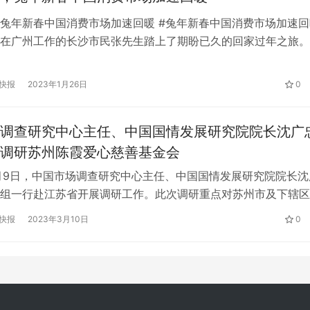
兔年新春中国消费市场加速回暖 #兔年新春中国消费市场加速回
在广州工作的长沙市民张先生踏上了期盼已久的回家过年之旅。
事就是“打卡”家乡奶茶品牌摩登中国奶茶店。在店员的推荐下，
季新品“三层被”，开心地发了一条朋友圈:“回家吧！目标:照顾好
快报
2023年1月26日
0
乡的美食。” “店铺客流量比平时翻了一倍。”现代中国茶叶店高
调查研究中心主任、中国国情发展研究院院长沈广
调研苏州陈霞爱心慈善基金会
3月9日，中国市场调查研究中心主任、中国国情发展研究院院长沈
组一行赴江苏省开展调研工作。此次调研重点对苏州市及下辖区
电子信息、装备制造、生物医药、先进材料等企业进行了实地考
快报
2023年3月10日
0
进苏州高质量发展、加快成为服务国内国际双循环的重要节点城
区域枢纽中心城市。 沈广忠主任和调研组专家国务院办公厅三
中央网…