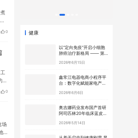
炉煮
，精
成
0
健康
是
醒
以“定向免疫”开启小细胞
篇
肺癌治疗新格局 —— 第
七届肺癌多学科鹭岛大会
2026年6月15日
TCE前沿论坛成功举办
方工
鑫常江电器电商小程序平
的基
台：数字化赋能家电产
业，开启智慧零售新篇章
的
2026年6月6日
0
以
兴
奥吉娜药业发布国产首研
阿司匹林20年临床蓝皮
书，魏国平：“原研”是历
2026年5月14日
史坐标，不是终极标准
这场
地
从羞于启齿到健康刚需 昱