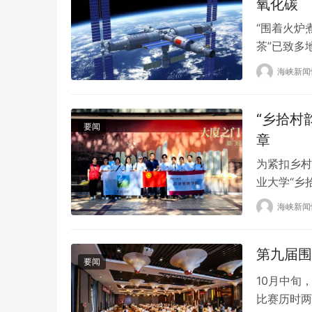
氧化碳
“围着火炉
茶”已致多
致优雅到让
海峡新闻
了新的“网
冬天经常发
“乡拾村
大家注…
要闻
章
为紧扣乡村
业大学“乡
础上，再次
海峡新闻
调研实践。
“科技引领
第九届围
的伟…
要闻
10月中旬
比赛历时两