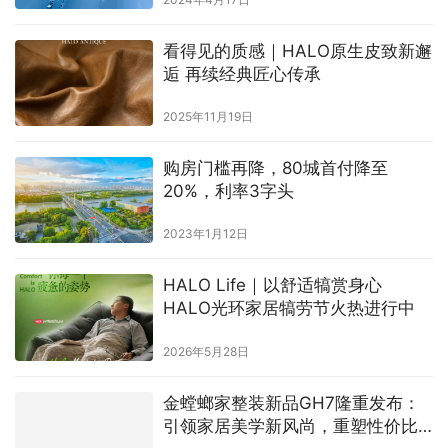
看得见的质感｜HALO原生皮致新邂
逅 再续经典匠心传承
2025年11月19日
购房门槛再降，80城首付降至
20%，利率3字头
2023年1月12日
HALO Life｜以舒适犒赏身心
HALO光环家居犒劳节火热进行中
2026年5月28日
金螳螂家整装新品GH7隆重发布：
引领家居美学新风尚，重塑性价比