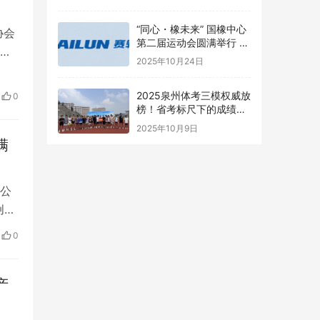
“同心・橡未来” 国橡中心
协会
第二届运动会圆满举行 赛
轮健儿尽显风采
2025年10月24日
孙
周
2025泉州体考三模权威放
0
到
榜！省考标尺下的成绩透
视
2025年10月9日
满
公
创发
专题
0
集，
也
产