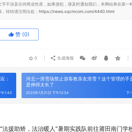
文字不涉及任何商业性质，如果侵犯，请及时通知我们，本网站将在第一
辑，转转请注明出处：
https://news.xqcmcom.com/4440.html
赞
(0)
0
生成海报
回应：
河北一滑雪场禁止游客教亲友滑雪？这个管理的手
是伸得太长了
午1:43
2023年1月31日 下午12:34
下
“法援助矫，法治暖人”暑期实践队前往莆田南门学