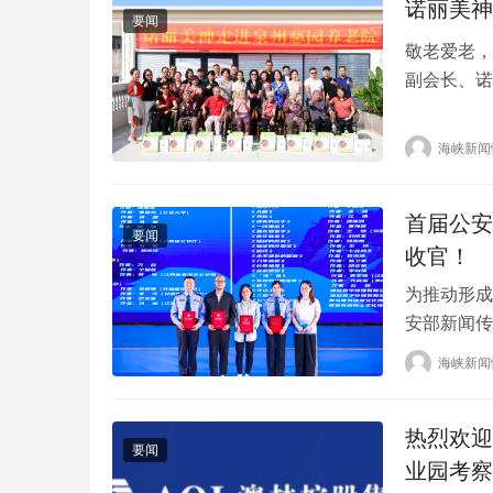
诺丽美神
要闻
敬老爱老，
副会长、诺
某、张欣、
佩容，倪英
海峡新闻
通宇等一行
慈园养老院
首届公安
要闻
收官！
为推动形成
安部新闻传
展活动暨龙
海峡新闻
总结仪式，
共收到了1
热烈欢迎
有专业…
要闻
业园考察