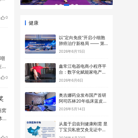
产权
州
0
，
健康
以“定向免疫”开启小细胞
肺癌治疗新格局 —— 第
七届肺癌多学科鹭岛大会
2026年6月15日
TCE前沿论坛成功举办
文嘲
在其
鑫常江电器电商小程序平
台：数字化赋能家电产
头
业，开启智慧零售新篇章
0
2026年6月6日
文
怀
奥吉娜药业发布国产首研
奖
阿司匹林20年临床蓝皮
书，魏国平：“原研”是历
2026年5月14日
俩窝
史坐标，不是终极标准
体采
从羞于启齿到健康刚需 昱
了一
丁宝贝私密艾灸见证中国
我
女性意识觉醒
0
2026年4月22日