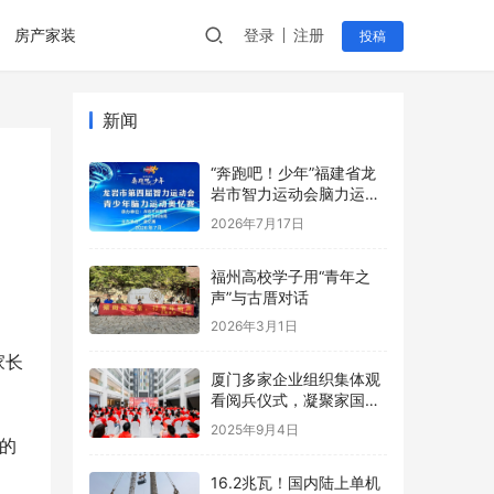
房产家装
登录
注册
投稿
新闻
“奔跑吧！少年”福建省龙
岩市智力运动会脑力运动
奥忆赛创中国新纪录
2026年7月17日
福州高校学子用“青年之
声”与古厝对话
2026年3月1日
家长
厦门多家企业组织集体观
看阅兵仪式，凝聚家国情
怀与奋进力量！
2025年9月4日
的
16.2兆瓦！国内陆上单机