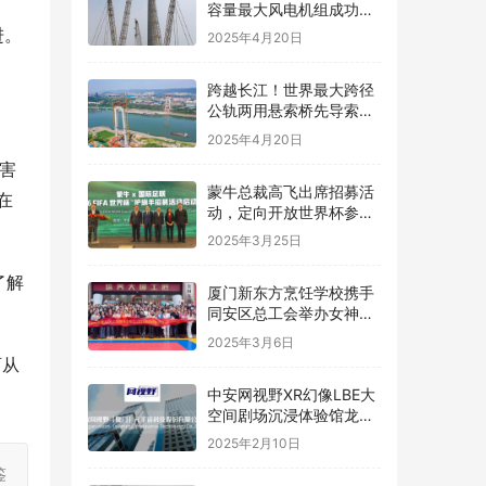
容量最大风电机组成功吊
装
进。
2025年4月20日
跨越长江！世界最大跨径
公轨两用悬索桥先导索成
功过江
2025年4月20日
害
蒙牛总裁高飞出席招募活
在
动，定向开放世界杯参与
名额
2025年3月25日
了解
厦门新东方烹饪学校携手
同安区总工会举办女神节
烘焙体验活动
2025年3月6日
育从
中安网视野XR幻像LBE大
空间剧场沉浸体验馆龙岩
上杭万达广场惊喜开业，
2025年2月10日
春节畅享沉浸式娱乐新体
鉴
验