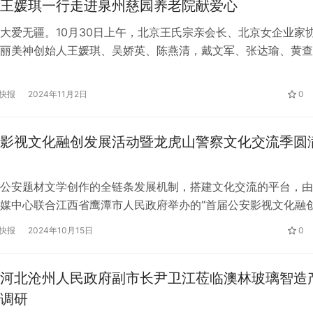
王媛琪一行走进泉州慈园养老院献爱心
大爱无疆。10月30日上午，北京王氏宗亲会长、北京女企业家
丽美神创始人王媛琪、吴娇英、陈燕清，戴文军、张达瑜、黄查
沈金发、魏欣雨，杨玉珠、张玉兰，陈青娥、叶飞虎、陈盛长、
杰、陈忠峰、徐甲、徐红、黄永明、张川玲、王秀娟、周兴鲁、
快报
2024年11月2日
0
二十余人走进福建泉州慈园养老院开展慰问老人献爱心活动，受
创始人李…
影视文化融创发展活动暨龙虎山警察文化交流季圆
公安题材文学创作的全链条发展机制，搭建文化交流的平台，由
媒中心联合江西省鹰潭市人民政府举办的“首届公安影视文化融
虎山警察文化交流季”，于10月12日在江西省鹰潭市龙虎山举行
快报
2024年10月15日
0
圆满落下帷幕。 本次活动自8月8日正式启动，经过一个月的征
53部作品，创作者既有来自公安机关、社会各界的文学爱好者，
河北沧州人民政府副市长尹卫江莅临澳林玻璃智造
调研