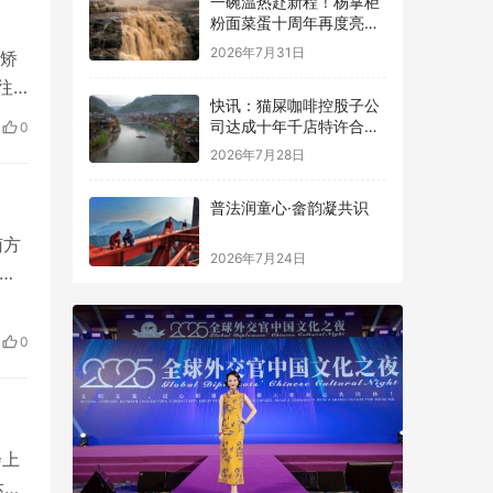
一碗温热赴新程！杨掌柜
粉面菜蛋十周年再度亮相
国家级大屏
2026年7月31日
矫
往
快讯：猫屎咖啡控股子公
不
司达成十年千店特许合
0
 为
作，总授权费2亿元
2026年7月28日
相
普法润童心·畲韵凝共识
南方
2026年7月24日
唱
，忙
逢
0
三，
会上
达