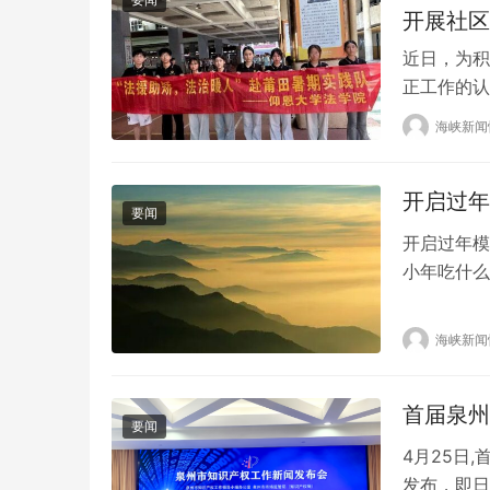
开展社区
近日，为积
正工作的认
莆田南门学
海峡新闻
仅加深了学
保证普法活
开启过年
关资料，并
要闻
开启过年模
小年吃什么
起这首“新
着打扫房屋
海峡新闻
周末。这个
小…
要闻
4月25日
发布，即日