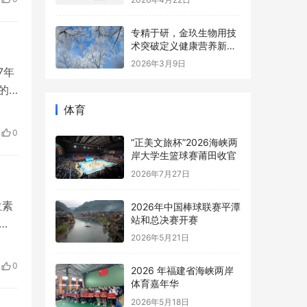
…
专精于研，金玖生物用技
术突破定义健康营养新高
度
2026年3月9日
7年
的
封
体育
来，
0
时隔
“正美文旅杯”​2026海峡两
岸大学生篮球赛莆田收官
2026年7月27日
位素
2026年中国棒球联赛平潭
站和总决赛开赛
对
2026年5月21日
许
灰衣
0
2026 年福建省海峡两岸
在各
体育嘉年华
2026年5月18日