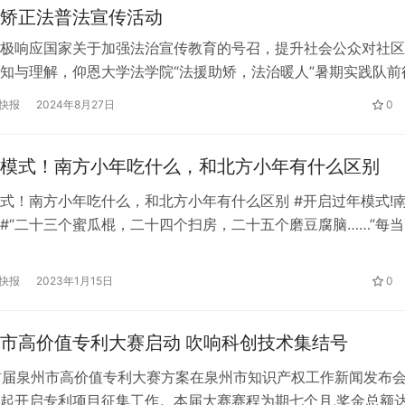
矫正法普法宣传活动
极响应国家关于加强法治宣传教育的号召，提升社会公众对社区
知与理解，仰恩大学法学院“法援助矫，法治暖人”暑期实践队前
校，开展了一场别开生面的社区矫正法普法宣传活动。此次活动
快报
2024年8月27日
0
生们对社区矫正法的认识，也为推动法治校园建设贡献了力量。
动顺利开展，活动前期，实践队队员们预先收集了社区矫正法的
模式！南方小年吃什么，和北方小年有什么区别
印发成…
式！南方小年吃什么，和北方小年有什么区别 #开启过年模式!
#“二十三个蜜瓜棍，二十四个扫房，二十五个磨豆腐脑……”每当
年歌谣”，就意味着传统的“小年”到了，人们开始制作蜜瓜，祭灶
，准备新年的各种食物…虽然南北方的小年日期不同，但今年恰
快报
2023年1月15日
0
周末，北方和南方一起迎来了新的一年！ 小年祭灶节 腊月二十
首届泉州市高价值专利大赛启动 吹响科创技术集结号
,首届泉州市高价值专利大赛方案在泉州市知识产权工作新闻发布
起开启专利项目征集工作。本届大赛赛程为期七个月,奖金总额