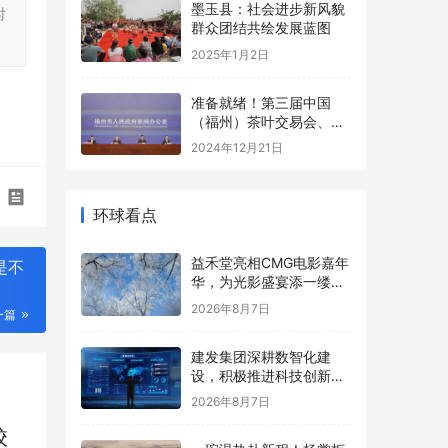
墨玉县：社会进步新风貌
时
群众团结共绘发展蓝图
2025年1月2日
准备就绪！第三届中国
（福州）茶叶交易会、第
四届福州茉莉花茶文化节
2024年12月21日
即将启幕！
环球看点
益禾堂亮相CMG电影嘉年
是不
华，为光影盛宴添一缕清
甜
2026年8月7日
一篇
建发集团深耕数智化建
设，积极推进科技创新赋
能全产业链多元发展
2026年8月7日
校