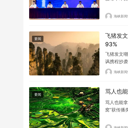
155万元
工作领导小
海峡新闻
市工业设计
推进知识产
飞猪发文
要闻
93%
飞猪发文嘲
讽携程抄袭
官方微信官
海峡新闻
说的是我一
章与携程发
骂人也能
疑携程的策
要闻
骂人也能拿
窝”获传播
访。当时他
些话。这不
海峡新闻