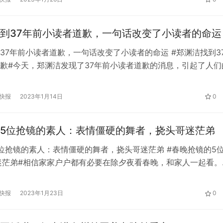
赛前说的话。” 恰好韦格霍斯特在看他，于是梅西说:“给你俩一
到37年前小读者道歉，一句话改变了小读者的命运
37年前小读者道歉，一句话改变了小读者的命运 #郑渊洁找到3
歉#今天，郑渊洁发现了37年前小读者道歉的消息，引起了人们
情是这样的。 37年前，河南郾城县的小读者张琦给郑渊洁写了一
当时读者来信较多，郑渊洁没能给每一位读者回信。 虽然不会回
快报
2023年1月14日
0
所有的信都牢牢地保存在家里，他认为这些信是最大的财产。 
5位抢镜的素人：表情僵硬的舞者，挠头哥迷茫弟
位抢镜的素人：表情僵硬的舞者，挠头哥迷茫弟 #春晚抢镜的5
迷茫弟#相信家家户户都有必要在除夕夜看春晚，和家人一起看。
只播一集的“大尺度系列”，观众非常期待。然而，今年的春晚对
太无聊了，甚至许多网友说，是春晚的观众比春晚更好。 先是
快报
2023年1月23日
0
气，挠了挠头。 春晚还在播的时候，灰衣小哥的表情包就已经