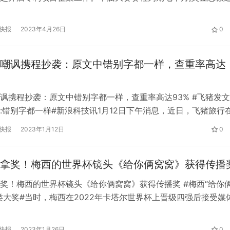
，金奖获奖项目最高可获得10万元奖励。 此次大赛由泉州市知识
组办公室与泉州市市场监督管理局（知识产权局）联合主办，泉
快报
2023年4月26日
0
协会、矮凳网承办。大赛旨在进一步深入实施创新驱动发展战略
…
嘲讽携程抄袭：原文中错别字都一样，查重率高达
讽携程抄袭：原文中错别字都一样，查重率高达93% #飞猪发
:错别字都一样#新浪科技讯1月12日下午消息，近日，飞猪旅行
方账号发布了一篇文章《亲爱的@携程旅行新年快乐》。文章开
快报
2023年1月12日
0
觉醒来，其实是得到了业内大佬的肯定！本文将朱非的旅行攻略
布的文章从发布时间、内容建议、特效等各个方面进行了对比。
拿奖！梅西的世界杯镜头《给你俩窝窝》获得传播
…
奖！梅西的世界杯镜头《给你俩窝窝》获得传播奖 #梅西“给你
类大奖#当时，梅西在2022年卡塔尔世界杯上晋级四强后接受媒
说:“19号(也就是韦格霍斯特)，他一开始就挑战我们，对我们说
是足球的一部分。我总是尊重每个人，但我希望他们能尊重我。
快报
2023年1月26日
0