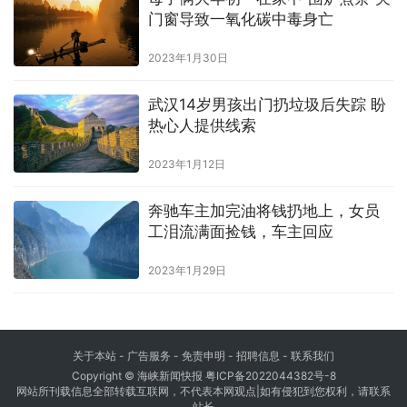
门窗导致一氧化碳中毒身亡
2023年1月30日
武汉14岁男孩出门扔垃圾后失踪 盼
热心人提供线索
2023年1月12日
奔驰车主加完油将钱扔地上，女员
工泪流满面捡钱，车主回应
2023年1月29日
关于本站 - 广告服务 - 免责申明 - 招聘信息 -
联系我们
Copyright © 海峡新闻快报
粤ICP备2022044382号-8
网站所刊载信息全部转载互联网，不代表本网观点|如有侵犯到您权利，请联系
站长