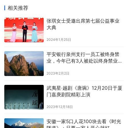
相关推荐
张琪女士受邀出席第七届公益事业
大典
2024年1月25日
平安银行泉州支行一员工被终身禁
业，今年已有3人被处以终身禁业处
罚
2023年2月2日
武夷星·越剧《唐琬》12月20日于厦
门嘉庚剧院精彩上演
2023年12月18日
安徽一家5口人花100块去看《时光
隧道》：只要一家人开心就好