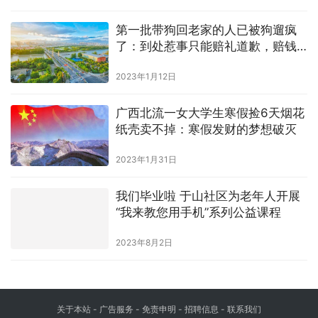
第一批带狗回老家的人已被狗遛疯
了：到处惹事只能赔礼道歉，赔钱
了事
2023年1月12日
广西北流一女大学生寒假捡6天烟花
纸壳卖不掉：寒假发财的梦想破灭
2023年1月31日
我们毕业啦 于山社区为老年人开展
“我来教您用手机”系列公益课程
2023年8月2日
关于本站 - 广告服务 - 免责申明 - 招聘信息 -
联系我们