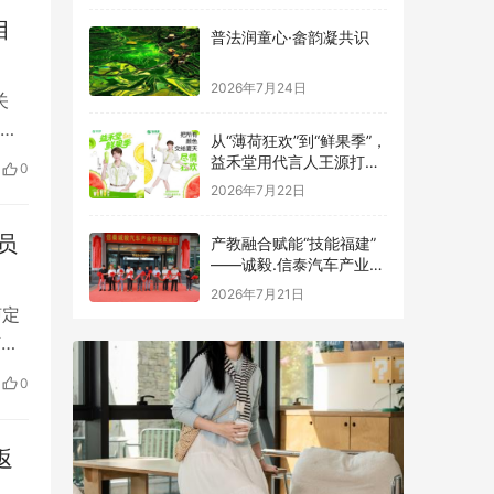
目
普法润童心·畲韵凝共识
2026年7月24日
关
、中
从“薄荷狂欢”到“鲜果季”，
的
益禾堂用代言人王源打造
0
夏日专属符号
2026年7月22日
员
产教融合赋能“技能福建”
——诚毅.信泰汽车产业学
院揭牌成立
2026年7月21日
泸定
纬
地震
0
泸定
返