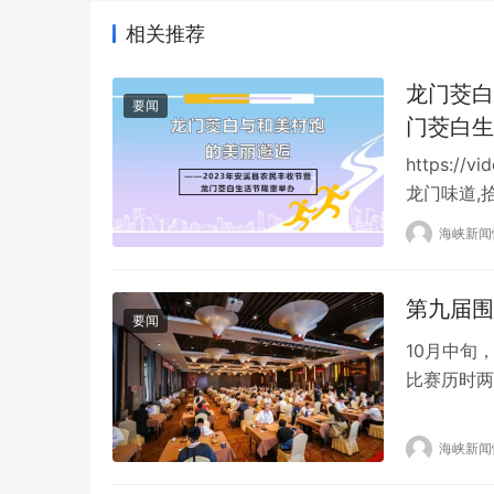
相关推荐
龙门茭白
要闻
门茭白生
https://v
龙门味道,拾
县农民丰收
海峡新闻
节。与此同
活…
第九届围
要闻
10月中旬
比赛历时两
正是大好河
为参赛选手
海峡新闻
致赞赏。 
服务的酒店