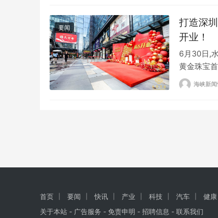
上。整个动
打造深圳
保险杠严重
要闻
开业！
6月30日
黄金珠宝首
宝产业发展
海峡新闻
宝库、金钰
各家主流媒
上,深…
首页
要闻
快讯
产业
科技
汽车
健康
关于本站 - 广告服务 - 免责申明 - 招聘信息 -
联系我们