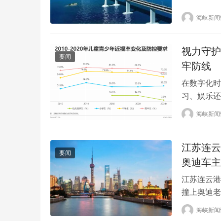
被称为“世
海峡新闻
监测部门称
视力守护
要闻
牢防线
在数字化时
习、娱乐还
后，却隐藏
海峡新闻
导致眼睛疲
上了一层阴
江苏连云
趋势，低龄
要闻
奥迪车主
江苏连云港
撞上奥迪老
68岁的老
海峡新闻
打开车门，