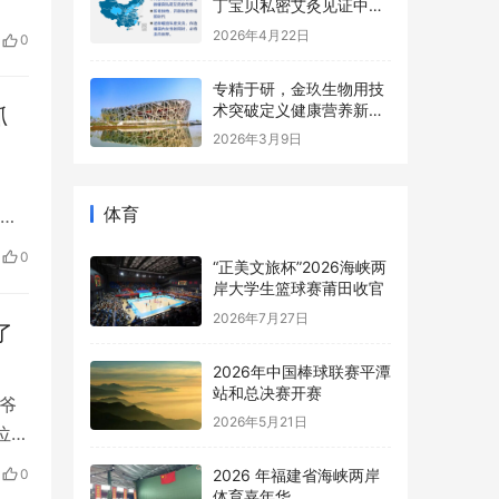
丁宝贝私密艾灸见证中国
女性意识觉醒
环境
2026年4月22日
0
专精于研，金玖生物用技
术突破定义健康营养新高
抓
度
2026年3月9日
体育
易
0
“正美文旅杯”​2026海峡两
蒙
岸大学生篮球赛莆田收官
上升
2026年7月27日
了
2026年中国棒球联赛平潭
站和总决赛开赛
爷
2026年5月21日
位
妻子
0
2026 年福建省海峡两岸
地
体育嘉年华