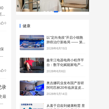
0
至1
0
健康
游
有人
以“定向免疫”开启小细胞
肺癌治疗新格局 —— 第
七届肺癌多学科鹭岛大会
二保
2026年6月15日
TCE前沿论坛成功举办
所
鑫常江电器电商小程序平
碌的
台：数字化赋能家电产
民越
业，开启智慧零售新篇章
0
2026年6月6日
管
奥吉娜药业发布国产首研
纪录
阿司匹林20年临床蓝皮
书，魏国平：“原研”是历
2026年5月14日
史最
史坐标，不是终极标准
方气
从羞于启齿到健康刚需 昱
上，