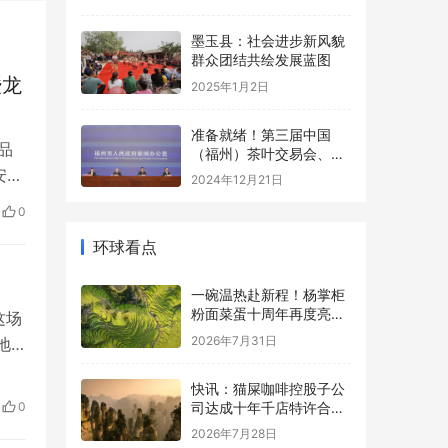
春节畅享沉浸式娱乐新体
验
墨玉县：社会进步新风貌
群众团结共绘发展蓝图
暨龙
2025年1月2日
准备就绪！第三届中国
 品
（福州）茶叶交易会、第
四届福州茉莉花茶文化节
安溪
2024年12月21日
即将启幕！
生活
0
长跑
环球看点
一碗温热赴新程！杨掌柜
粉面菜蛋十周年再度亮相
这场
国家级大屏
2026年7月31日
地
）
快讯：猫屎咖啡控股子公
一
0
司达成十年千店特许合
品质
作，总授权费2亿元
2026年7月28日