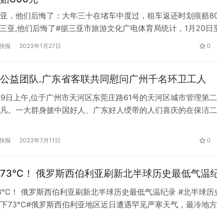
亚，他们后悔了：大年三十在堵车中度过，租车返还时划痕赔80
来三亚,他们后悔了#据三亚市旅游文化广电体育局统计，1月20日
三亚各景区共接待游客60.14万人次。海南省交通运输厅也发布数
快报
2023年1月27日
0
峡客流数据创5年来最高。 九拍新闻采访了几位正在三亚过年的
有人在春节前夕上岛途中受阻，排队2天，在车上吃喝过夜；还
公益团队.广东省客联共同慰问广州千名环卫工人
7月9日上午,位于广州市天河区东莞庄路61号的天河区城市管理第
凡。一大群身披中国好人、广东好人绶带的人们喜庆的在保洁二
场的几十名着制服的环卫工人们开心愉快之情也溢于言表,紧张忙
着上千箱清凉饮料,这是个什么场景呢? 原来,这又是那支广州市
快报
2023年7月11日
0
巫金星中国好人公益团队,携手广东省客联集中慰问天河区城市
73℃！ 俄罗斯西伯利亚刷新北半球历史最低气温
3℃！ 俄罗斯西伯利亚刷新北半球历史最低气温纪录 #北半球历
下73℃#俄罗斯西伯利亚地区近日遭遇罕见严寒天气，最冷地
73摄氏度，打破了北半球历史最低气温纪录。 从11日到12日晚