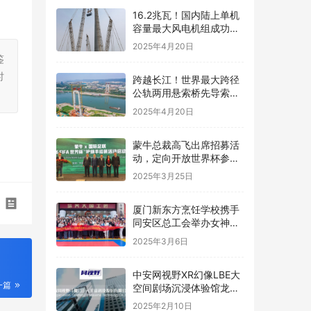
16.2兆瓦！国内陆上单机
容量最大风电机组成功吊
装
2025年4月20日
鉴
时
跨越长江！世界最大跨径
公轨两用悬索桥先导索成
功过江
2025年4月20日
蒙牛总裁高飞出席招募活
动，定向开放世界杯参与
名额
2025年3月25日
厦门新东方烹饪学校携手
同安区总工会举办女神节
烘焙体验活动
2025年3月6日
中安网视野XR幻像LBE大
一篇
空间剧场沉浸体验馆龙岩
上杭万达广场惊喜开业，
2025年2月10日