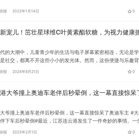
界之寒”的奥伊米亚康的气温达到了零下60。 据当地水文气象和
快报
2023年1月14日
0
，这些地区已有约10年没有出现过这样低的气温。 在极寒天…
新宠儿！茁壮星球维C叶黄素酯软糖，为视力健康
代的大潮中，儿童青少年的生活与电子屏幕紧密相连，无论是学
是社交，都离不开这些小小的发光体。然而，这份便捷与乐趣背
着对儿童青少年视力健康的潜在威胁。长时间盯着屏幕，不仅容
快报
2024年8月21日
0
劳、干涩，还可能加速近视的发展，让儿童青少年的“睛”彩童年
影。 据调查数据显示，近年来，我国儿童青少年近视率呈持续
港大爷撞上奥迪车老伴后秒晕倒，这一幕直接惊呆
化趋势尤为…
大爷撞上奥迪车老伴后秒晕倒，这一幕直接惊呆了奥迪车主 #大
伴下车后秒晕倒#最近，江苏连云港发生了一件奇妙的事情。一
大爷开车迎面撞上了一辆停在路边的奥迪。事故发生后，后座的
快报
2023年2月1日
0
看了一眼对面的奥迪。他似乎受到了惊吓，甚至直接“晕倒”在了