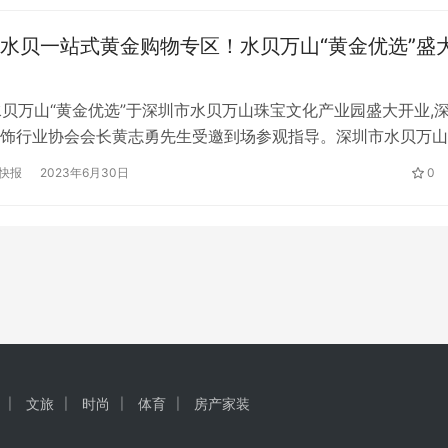
作一气呵成。这一幕直接惊呆了奥迪车主！ 奥迪车被撞后，大
水贝一站式黄金购物专区！水贝万山“黄金优选”盛
受…
,水贝万山“黄金优选”于深圳市水贝万山珠宝文化产业园盛大开业,
饰行业协会会长黄志勇先生受邀到场参观指导。深圳市水贝万山
有限公司执行董事刘佐忠先生、总经理陈晔平女士,乾瑞珠宝、
快报
2023年6月30日
0
福珠宝、展福珠宝等入驻黄金企业参加开业仪式。社会各界嘉宾
体齐聚水贝万山珠宝文化产业园,共同见证这一重要时刻。 开业
文旅
时尚
体育
房产家装