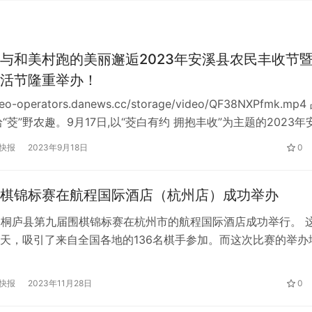
与和美村跑的美丽邂逅2023年安溪县农民丰收节
活节隆重举办！
ideo-operators.danews.cc/storage/video/QF38NXPfmk.mp4
“茭”野农趣。9月17日,以“茭白有约 拥抱丰收”为主题的2023年
节暨龙门茭白生活节在安溪县龙门镇举办,这也是龙门首届茭白
快报
2023年9月18日
0
时,2023年安溪县“和美乡村健康跑”、安溪县长跑协会十周年庆
棋锦标赛在航程国际酒店（杭州店）成功举办
，桐庐县第九届围棋锦标赛在杭州市的航程国际酒店成功举行。 
天，吸引了来自全国各地的136名棋手参加。而这次比赛的举办
山集团旗下的航程国际酒店（杭州店），航程国际酒店（杭州店
们提供了舒适的住宿环境，并以贴心细致的服务赢得了选手们的
快报
2023年11月28日
0
航程国际酒店（杭州店）位于杭州市，是一家拥有良好声誉和高
。…