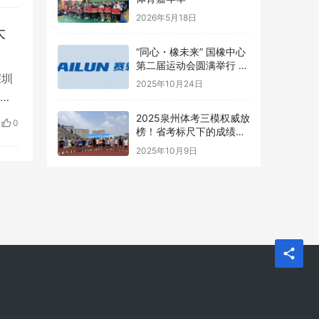
灯和
2026年5月18日
大
“同心・橡未来” 国橡中心
第二届运动会圆满举行 赛
深圳
轮健儿尽显风采
2025年10月24日
珠
恒祥
2025泉州体考三模权威放
0
榜！省考标尺下的成绩透
、
视
2025年10月9日
盛典