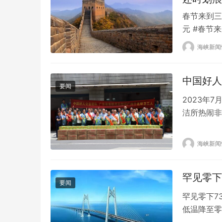
春节来到三
元 #春节
月23日，
海峡新闻
据，琼州海
客。其中，
中国好人
吐…
要闻
2023年
洁所热闹非
进出,而现
在门前摆放
海峡新闻
来越熟悉的
理…
罕见零下
要闻
罕见零下7
低温降至零
温降至零下