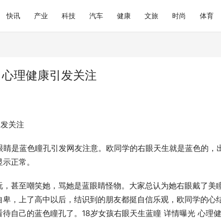
快讯
产业
科技
汽车
健康
文旅
时尚
体育
光 心理健康引发关注
引发关注
眼睛是蓝色瞳孔引发网友注意。欧同学的右眼天生就是蓝色的，
显示正常。
玩，甚至嘲笑她，骂她是蓝眼睛怪物。大家总认为她右眼戴了美
自卑，上了高中以后，结识到的朋友都挺自信乐观，欧同学的心
待自己的蓝色瞳孔了。18岁女孩右眼天生蓝瞳 详情曝光 心理