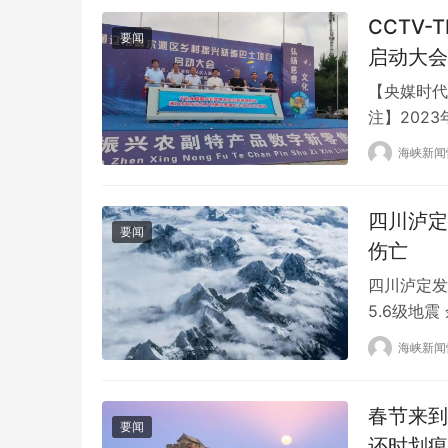
CCTV
要闻
启动大会
【央媒时代
注】202
善通（北京
海峡新闻
“通辽市科
行。 通辽市
四川泸定
要闻
伤亡
四川泸定发
5.6级地震
29.63度
海峡新闻
主震区。 
地震后已迁
春节来到
要闻
还时划痕