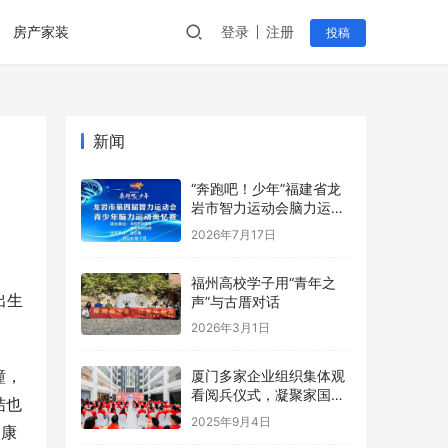
房产家装
登录
注册
投稿
新闻
“奔跑吧！少年”福建省龙
岩市智力运动会脑力运动
奥忆赛创中国新纪录
2026年7月17日
福州高校学子用“青年之
出生
声”与古厝对话
2026年3月1日
瞳，
厦门多家企业组织集体观
看阅兵仪式，凝聚家国情
结也
怀与奋进力量！
2025年9月4日
健康