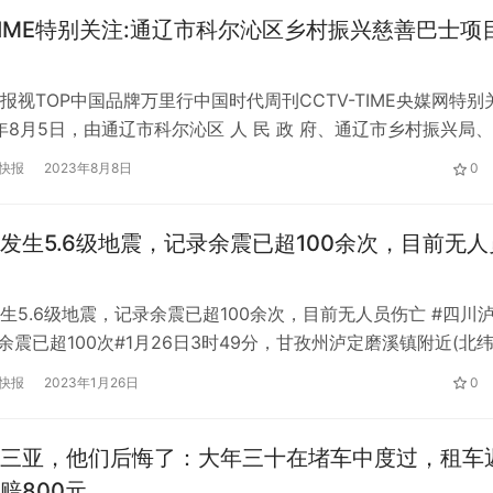
-TIME特别关注:通辽市科尔沁区乡村振兴慈善巴士项
报视TOP中国品牌万里行中国时代周刊CCTV-TIME央媒网特别
3年8月5日，由通辽市科尔沁区 人 民 政 府、通辽市乡村振兴局
）文化发展有限公司共同主办，通辽市科尔沁区乡村振兴局承办
快报
2023年8月8日
0
尔沁区乡村振兴慈善巴士项目启动大会”在通辽市奥体中心隆重举
科尔沁 区 委 常 委、政 府 副 区 长 白 巴 根 那…
发生5.6级地震，记录余震已超100余次，目前无人
生5.6级地震，记录余震已超100余次，目前无人员伤亡 #四川
 余震已超100次#1月26日3时49分，甘孜州泸定磨溪镇附近(北
，东经102.01度)发生5.6级地震，震源深度11千米，位于9.5泸定
快报
2023年1月26日
0
截至26日11时，共记录到100多次余震。震中危险区群众在“9·5”
出或迁出，目前暂无人员伤…
三亚，他们后悔了：大年三十在堵车中度过，租车
赔800元