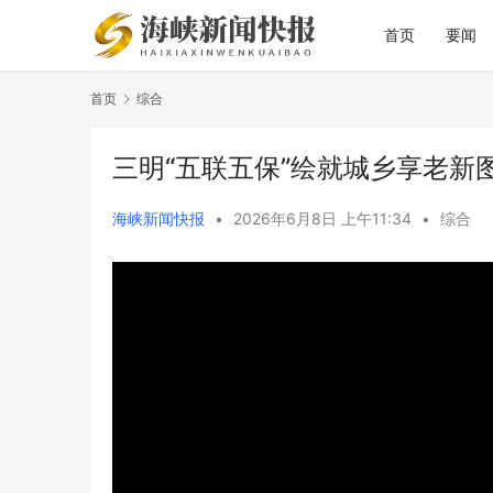
首页
要闻
首页
综合
三明“五联五保”绘就城乡享老新
海峡新闻快报
•
2026年6月8日 上午11:34
•
综合