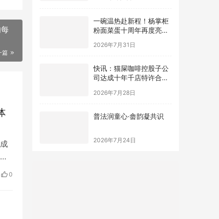
一碗温热赴新程！杨掌柜
粉面菜蛋十周年再度亮相
国家级大屏
2026年7月31日
一篇
快讯：猫屎咖啡控股子公
司达成十年千店特许合
作，总授权费2亿元
2026年7月28日
体
普法润童心·畲韵凝共识
2026年7月24日
成
于
0
借
者