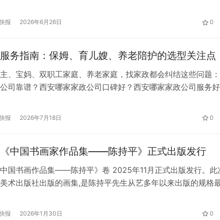
弃了怕受伤的武术，却因为”听了会儿京剧”就一头栽了进去。 1
上海戏剧学院附属戏曲学校学武生；每天早晨6点起床吊嗓子、
快报
2026年6月26日
0
，一直到晚上9点。17岁考入中国戏曲学院…
服务指南：保姆、育儿嫂、养老陪护的选型关注点
主、宝妈、双职工家庭、养老家庭，找家政都会纠结这些问题：
公司靠谱？西安哪家家政公司口碑好？西安哪家家政公司服务好
怎么不踩坑？2026年西安家政市场存在低价套路、隐形收费、
人员不专业、售后无人管等现象。西安宣扬家政（西安宣扬商务
快报
2026年7月18日
0
公司），是西安本土家政服务品牌，总店坐落莲湖区太奥广场，
稳定经…
《中国书画家作品集——陈持平》正式出版发行
中国书画作品集——陈持平》卷 2025年11月正式出版发行。此
美术出版社出版的画集,是陈持平先生从艺多年以来出版的规格
威和影响力的个人书画类作品集。 天津人民美术出版社成立于19
最早成立的专业美术出版社之一，隶属于天津市新闻出版局。经
快报
2026年1月30日
0