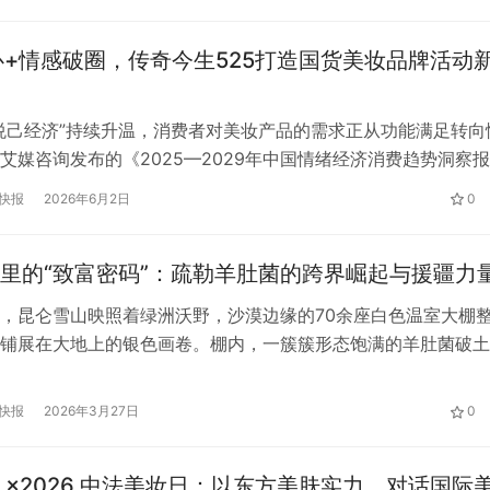
发展，已形成集图书出版、期刊出版、数字出版、艺术品经营于
心+情感破圈，传奇今生525打造国货美妆品牌活动
悦己经济”持续升温，消费者对美妆产品的需求正从功能满足转向
艾媒咨询发布的《2025—2029年中国情绪经济消费趋势洞察报
中国情绪经济市场规模呈显著上升趋势，2025年达到27185.5
快报
2026年6月2日
0
2029年将突破4.5万亿元。与此同时，“自我关怀”、“情绪疗愈”
交平台持续升温——以“情绪疗愈”为例，相关话题20…
里的“致富密码”：疏勒羊肚菌的跨界崛起与援疆力
，昆仑雪山映照着绿洲沃野，沙漠边缘的70余座白色温室大棚
铺展在大地上的银色画卷。棚内，一簇簇形态饱满的羊肚菌破土
伞带着湿润的泥土气息，正迎来亩产超千公斤的丰收旺季。 近
悟海纳农业有限公司的技术深耕，遇上山东华彩投资发展有限公
快报
2026年3月27日
0
，在山东援疆的精准牵线下，从3座试种大棚到70余座规模化基
种植到全…
 ×2026 中法美妆日：以东方美肤实力，对话国际