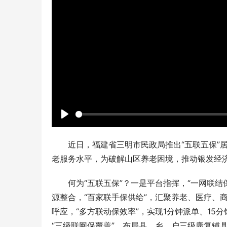
P
l
近日，福建省三明市民政局推出“五联五保”
a
老服务水平，为破解山区养老困境，推动银发经
y
何为“五联五保”？一是平台指挥，“一网联结
源整合，“百家联手保供给”，汇聚养老、医疗、商
呼应，“多方联动保效率”，实现1分钟派单、15
“三级联网保覆盖”，布局县、乡、户三级康复辅