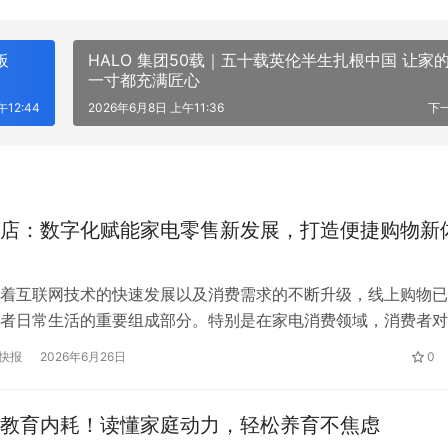
板
HALO 集团50载｜五十载英伦半生扎根中国 让家的每
一寸都充满匠心
12:44
2026年6月8日 上午11:36
下
店：数字化赋能家电零售新发展，打造便捷购物新
着互联网技术的快速发展以及消费需求的不断升级，线上购物已
者日常生活的重要组成部分。特别是在家电消费领域，消费者对
购物便捷性、售后服务以及购物体验提出了更高要求。在此背景
快报
2026年6月26日
0
生倾力打造的微信电商小程序——国陶电器店正式上线运营，凭
理念、丰富的商品资源以及便捷的数字化服务模式，为广大消费
教育内耗！读懂家庭动力，轻松养育不焦虑
家电购物体验…