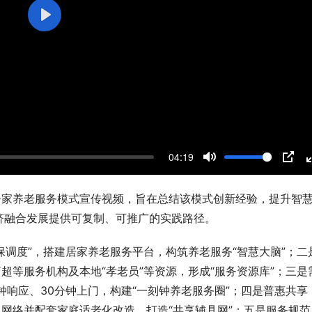
P
l
a
y
04:19
M
P
u
I
居家养老服务模式宣传视频，旨在总结该模式创新经验，提升智
t
P
济融合发展提供可复制、可推广的实践路径。
e
保调度”，搭建居家养老服务平台，构筑养老服务“智慧大脑”；二
超等服务机构及本地“孝老员”等资源，形成“服务资源库”；三是
分钟响应、30分钟上门，构建“一刻钟养老服务圈”；四是普惠共享
具网络并配套家庭适老化改造，打造“共享辅具网”；五是服务规范