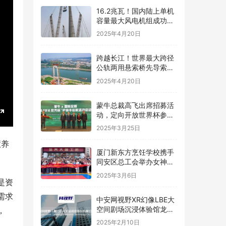
16.2兆瓦！国内陆上单机
容量最大风电机组成功吊
装
2025年4月20日
跨越长江！世界最大跨径
公轨两用悬索桥先导索成
功过江
2025年4月20日
蒙牛总裁高飞出席招募活
动，定向开放世界杯参与
E
名额
2025年3月25日
n
慧养
t
厦门新东方烹饪学校携手
同安区总工会举办女神节
e
烘焙体验活动
2025年3月6日
r
是资
f
需求
中安网视野XR幻像LBE大
u
空间剧场沉浸体验馆龙岩
，
上杭万达广场惊喜开业，
l
2025年2月10日
，