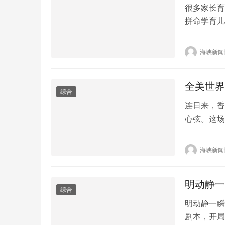
很多家长育
拼命学育儿
大量时间和
抑压抑，全
海峡新闻
长不懂“家
松弛、情感
全美世界
综合
连日来，香
心弦。这场
为迫切需求
基金会，定
海峡新闻
过难关。
置、生…
明动静一
综合
明动静一瞬
剧本，开局