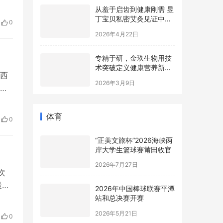
0岁
从羞于启齿到健康刚需 昱
踢
丁宝贝私密艾灸见证中国
0
女性意识觉醒
2026年4月22日
专精于研，金玖生物用技
术突破定义健康营养新高
西
度
2026年3月9日
？
阿姨
信
体育
0
线
“正美文旅杯”​2026海峡两
岸大学生篮球赛莆田收官
2026年7月27日
次
最
2026年中国棒球联赛平潭
54
站和总决赛开赛
过
2026年5月21日
0