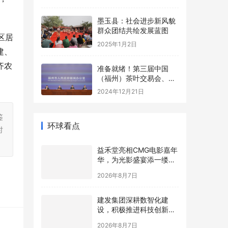
春节畅享沉浸式娱乐新体
l
验
s
墨玉县：社会进步新风貌
群众团结共绘发展蓝图
c
区居
2025年1月2日
r
建、
e
齐农
准备就绪！第三届中国
e
（福州）茶叶交易会、第
四届福州茉莉花茶文化节
n
2024年12月21日
即将启幕！
鉴
环球看点
时
益禾堂亮相CMG电影嘉年
华，为光影盛宴添一缕清
甜
2026年8月7日
建发集团深耕数智化建
设，积极推进科技创新赋
能全产业链多元发展
2026年8月7日