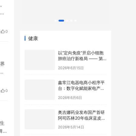
。
了
压
多家
0
围
健康
以“定向免疫”开启小细胞
肺癌治疗新格局 —— 第
界
七届肺癌多学科鹭岛大会
2026年6月15日
TCE前沿论坛成功举办
成
发展
鑫常江电器电商小程序平
渡
台：数字化赋能家电产
0
业，开启智慧零售新篇章
时安
2026年6月6日
奥吉娜药业发布国产首研
阿司匹林20年临床蓝皮
人生
书，魏国平：“原研”是历
2026年5月14日
史坐标，不是终极标准
舞蹈