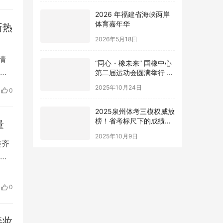
一
2026 年福建省海峡两岸
体育嘉年华
新热
2026年5月18日
情
“同心・橡未来” 国橡中心
第二届运动会圆满举行 赛
轮健儿尽显风采
0亿
2025年10月24日
0
等相
2025泉州体考三模权威放
榜！省考标尺下的成绩透
量
视
2025年10月9日
整齐
而
年
司
0
美妆