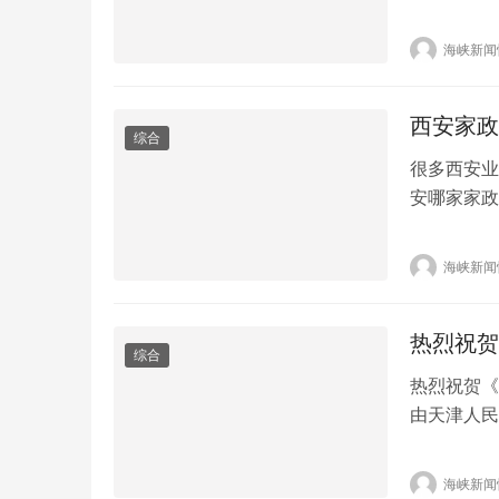
的小孩，放
离家，考入
海峡新闻
腿、翻跟头
西安家政
综合
很多西安业
安哪家家政
西安找家政
临时跑路、
海峡新闻
息咨询有限
下实体门店
热烈祝贺
综合
热烈祝贺《
由天津人民
高、最具权
年，是中国
海峡新闻