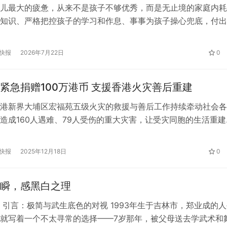
儿最大的疲惫，从来不是孩子不够优秀，而是无止境的家庭内耗
知识、严格把控孩子的学习和作息、事事为孩子操心兜底，付出
精力，结果却适得其反：孩子越来越叛逆消极，家庭氛围越来越
家都陷在焦虑的循环里无法脱身。 其实这一切的根源，在于很
快报
2026年7月22日
0
庭动力”。家庭动力，就是一个家无形的情绪磁场和相处节奏。氛
流动顺…
紧急捐赠100万港币 支援香港火灾善后重建
港新界大埔区宏福苑五级火灾的救援与善后工作持续牵动社会各
造成160人遇难、79人受伤的重大灾害，让受灾同胞的生活重建
。12月12日，国际知名企业全美世界（BWL）通过中国青少年
向捐赠100万港元，专项用于支援火灾善后工作，助力受灾群众
快报
2025年12月18日
0
 该笔捐赠将精准对接灾后实际需求，重点支持医疗救助、临
瞬，感黑白之理
 引言：极简与武生底色的对视 1993年生于吉林市，郑业成的
就写着一个不太寻常的选择——7岁那年，被父母送去学武术和