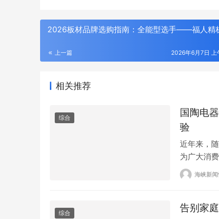
2026板材品牌选购指南：全能型选手——福人精
上一篇
2026年6月7日 上午
相关推荐
国陶电器
综合
验
近年来，随
为广大消费
产品品质、
海峡新闻
下，由盛先
创新的运营
告别家庭
带来全新的
综合