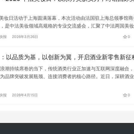
中法美妆日活动于上海圆满落幕，本次活动由法国驻上海总领事馆商
，是中法美妆领域高规格的专业交流盛会，汇聚了中法两国美妆
验室、行业专家及采购决策人，为中法美妆产业创新合作搭建了
快报
2026年3月26日
0
。纽莱伊美受邀出席本次盛会，以专注亚洲肌肤的科学焕肤品牌
际交流舞台，与全球美妆同仁共探美业发展新趋势，让东方科学
：以品质为基，以创新为翼，开启酒业新零售新征
国际光…
浪潮持续席卷的当下，传统酒类行业正加速与互联网深度融合，
为品牌突破发展瓶颈、连接消费者的核心路径。近日，深耕酒业
顺酒庄，正式推出微信电商平台，依托微信生态“社交+电商”的
时空壁垒，重构品牌与消费者的沟通链路，以品质为核心、以服
快报
2026年4月15日
0
文化为纽带，为广大酒友打造便捷、安心、高品质的线上购酒新
顺酒庄…