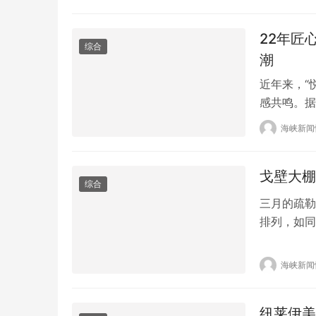
六十余年的
体的综合…
22年匠
综合
潮
近年来，“
感共鸣。据
告》显示，
海峡新闻
元，预计到
关话题在社
戈壁大棚
综合
三月的疏勒
排列，如同
出，褐色菌
来，新疆静
海峡新闻
的资本赋能
地，从单一
纽莱伊美