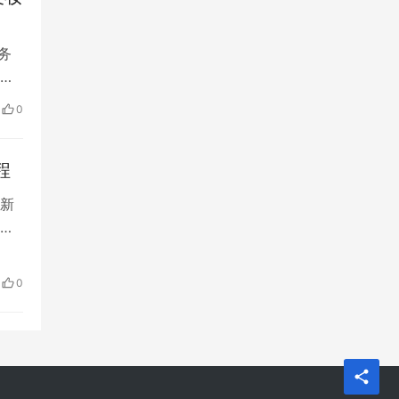
务
品
优
0
身
护
程
新
领
独特
务
0
体