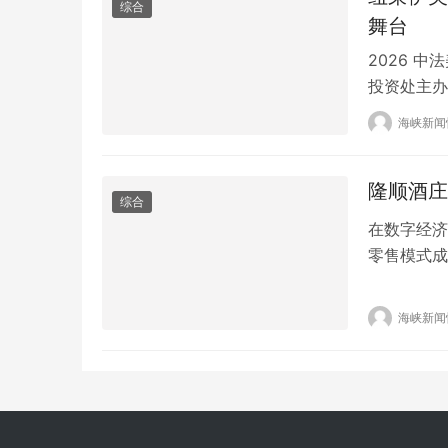
综合
舞台
2026 
投资处主办
牌、研发实
海峡新闻
质对接平台
份，登上国
隆顺酒庄
肤理念绽放
综合
在数字经济
零售模式成
域多年的隆
优势，打破
海峡新闻
为支撑、以
验，开启隆