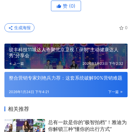
赞
(0)
生成海报
0
骏丰科技11城达人齐聚北京卫视！录制“主动健康达人
秀”分享会
上一篇
2026年1月23日 下午2:32
整合营销专家刘艳兵力荐：这套系统破解90%营销难题
2026年1月24日 下午4:21
下一篇
相关推荐
总有一款是你的“极智拍档”！雅迪为
你解锁三种“懂你的出行方式”