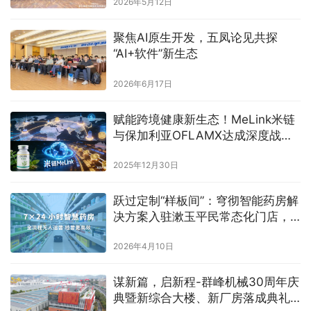
2026年5月12日
聚焦AI原生开发，五凤论见共探
“AI+软件”新生态
2026年6月17日
赋能跨境健康新生态！MeLink米链
与保加利亚OFLAMX达成深度战略
合作，草本保健新品APP独家首发
2025年12月30日
跃过定制“样板间”：穹彻智能药房解
决方案入驻漱玉平民常态化门店，
启动真实零售业务试运行
2026年4月10日
谋新篇，启新程-群峰机械30周年庆
典暨新综合大楼、新厂房落成典礼