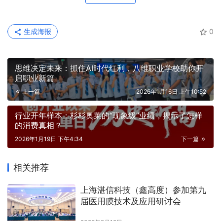
生成海报
0
思维决定未来：抓住AI时代红利，八维职业学校助你开
启职业新篇
上一篇
2026年1月16日 上午10:52
行业开年样本：杉杉奥莱的“现象级”业绩，揭示了怎样
的消费真相？
2026年1月19日 下午4:34
下一篇
相关推荐
上海湛信科技（鑫高度）参加第九
届医用膜技术及应用研讨会