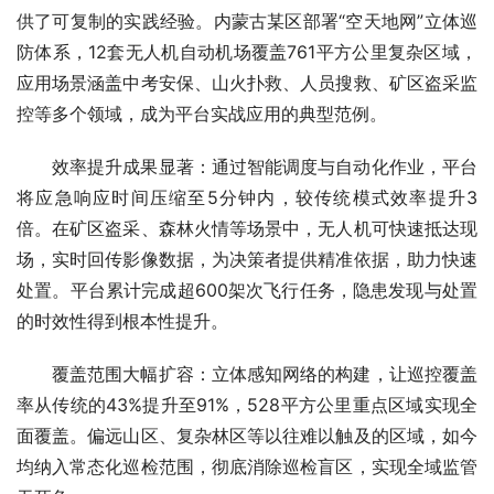
供了可复制的实践经验。内蒙古某区部署“空天地网”立体巡
防体系，12套无人机自动机场覆盖761平方公里复杂区域，
应用场景涵盖中考安保、山火扑救、人员搜救、矿区盗采监
控等多个领域，成为平台实战应用的典型范例。
效率提升成果显著：通过智能调度与自动化作业，平台
将应急响应时间压缩至5分钟内，较传统模式效率提升3
倍。在矿区盗采、森林火情等场景中，无人机可快速抵达现
场，实时回传影像数据，为决策者提供精准依据，助力快速
处置。平台累计完成超600架次飞行任务，隐患发现与处置
的时效性得到根本性提升。
覆盖范围大幅扩容：立体感知网络的构建，让巡控覆盖
率从传统的43%提升至91%，528平方公里重点区域实现全
面覆盖。偏远山区、复杂林区等以往难以触及的区域，如今
均纳入常态化巡检范围，彻底消除巡检盲区，实现全域监管