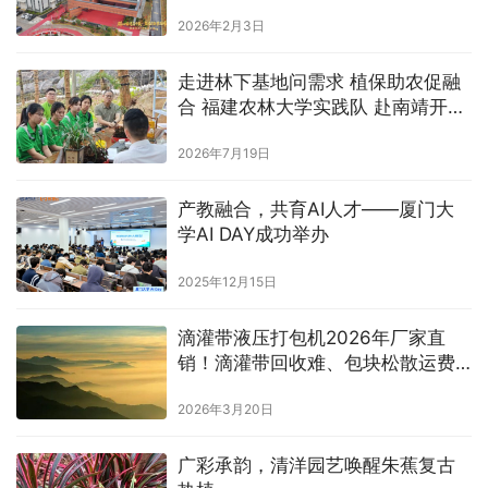
圆满成功
2026年2月3日
走进林下基地问需求 植保助农促融
合 福建农林大学实践队 赴南靖开展
金线莲产业调研
2026年7月19日
产教融合，共育AI人才——厦门大
学AI DAY成功举办
2025年12月15日
滴灌带液压打包机2026年厂家直
销！滴灌带回收难、包块松散运费
高，源头定制真能降本增效吗？
2026年3月20日
广彩承韵，清洋园艺唤醒朱蕉复古