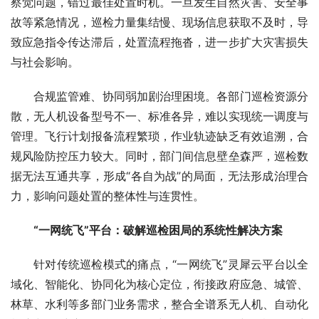
察觉问题，错过最佳处置时机。一旦发生自然灾害、安全事
故等紧急情况，巡检力量集结慢、现场信息获取不及时，导
致应急指令传达滞后，处置流程拖沓，进一步扩大灾害损失
与社会影响。
合规监管难、协同弱加剧治理困境。各部门巡检资源分
散，无人机设备型号不一、标准各异，难以实现统一调度与
管理。飞行计划报备流程繁琐，作业轨迹缺乏有效追溯，合
规风险防控压力较大。同时，部门间信息壁垒森严，巡检数
据无法互通共享，形成“各自为战”的局面，无法形成治理合
力，影响问题处置的整体性与连贯性。
“
一网统飞
”
平台：破解巡检困局的系统性解决方案
针对传统巡检模式的痛点，“一网统飞”灵犀云平台以全
域化、智能化、协同化为核心定位，衔接政府应急、城管、
林草、水利等多部门业务需求，整合全谱系无人机、自动化