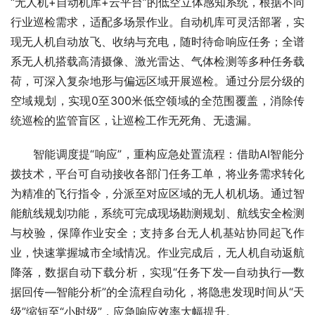
“无人机+自动机库+云平台”的低空立体感知系统，根据不同
行业巡检需求，适配多场景作业。自动机库可灵活部署，实
现无人机自动放飞、收纳与充电，随时待命响应任务；全谱
系无人机搭载高清摄像、激光雷达、气体检测等多种任务载
荷，可深入复杂地形与偏远区域开展巡检。通过分层分级的
空域规划，实现0至300米低空领域的全范围覆盖，消除传
统巡检的监管盲区，让巡检工作无死角、无遗漏。
智能调度提“响应”，重构应急处置流程：借助AI智能分
拨技术，平台可自动接收各部门任务工单，将业务需求转化
为精准的飞行指令，分派至对应区域的无人机机场。通过智
能航线规划功能，系统可完成现场勘测规划、航线安全检测
与校验，保障作业安全；支持多台无人机基站协同起飞作
业，快速掌握城市全域情况。作业完成后，无人机自动返航
降落，数据自动下载分析，实现“任务下发—自动执行—数
据回传—智能分析”的全流程自动化，将隐患发现时间从“天
级”缩短至“小时级”，应急响应效率大幅提升。