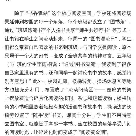
除了 “书香驿站” 这个核心阅读空间，学校还将阅读场
景延伸到校园的每一个角落。每个班级都设立了 “图书角”，
通过 “班级漂流书”“个人捐书共享”“师生共读荐书” 等形式，
让书籍在学生之间流动起来。每周一的 “图书漂流日”，学生
们都会带着自己喜欢的书来到班级，与同学交换阅读，原本
只属于一个人的好书，变成了全班共享的精神财富。五年级
（1）班的学生李雨桐说：“通过‘图书漂流’，我读到了很多
自己家里没有的书，还和同学一起讨论书中的故事，感觉特
别有意思！” 此外，校园走廊、楼梯转角、操场休息区等地
方也被充分利用，布置成了 “流动阅读区”—— 走廊的书架
上摆放着适合碎片化阅读的报刊、杂志和短篇读物，楼梯转
角的小书吧里放着轻松有趣的漫画书和故事书，操场边的长
椅旁设置了 “随手读” 书架。课间十分钟，学生们不用特意
去图书室，就能随手拿起一本书，坐在校园的角落享受片刻
的阅读时光，让碎片化时间变成了 “阅读黄金期”。