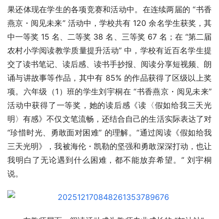
果还体现在学生的各项竞赛和活动中。在连续两届的 “书香
燕京・阅见未来” 活动中，学校共有 120 余名学生获奖，其
中一等奖 15 名、二等奖 38 名、三等奖 67 名；在 “第二届
农村小学阅读教学质量提升活动” 中，学校有近百名学生提
交了读书笔记、读后感、读书手抄报、阅读分享短视频、朗
诵与讲故事等作品，其中有 85% 的作品获得了区级以上奖
项。六年级（1）班的学生刘宇桐在 “书香燕京・阅见未来” 
活动中获得了一等奖，她的读后感《读〈假如给我三天光
明〉有感》不仅文笔流畅，还结合自己的生活实际表达了对 
“珍惜时光、勇敢面对困难” 的理解。“通过阅读《假如给我
三天光明》，我被海伦・凯勒的坚强和勇敢深深打动，也让
我明白了无论遇到什么困难，都不能放弃希望。” 刘宇桐
说。