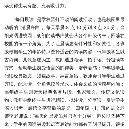
读变得生动有趣、充满吸引力。
“每日晨读” 是学校雷打不动的阅读活动，也是校园里最
动听的 “清晨序曲”。每天早晨 8 点 10 分到 8 点 20 分，当
阳光洒进校园，朗朗的读书声就会从各个班级传来，回荡在
校园的每一个角落。为了让晨读更有针对性和实效性，各班
级根据学生的年龄特点选择适合的阅读内容：低年级学生以
古诗词、儿歌童谣为主，教师通过领读、拍手读、分组读等
方式，帮助学生感受语言的韵律美，培养语感；中年级学生
阅读经典散文、短篇故事、寓言童话，教师会引导学生通过
齐读、配乐读、分角色读等形式，体会文章的情感与内涵；
高年级学生则聚焦经典名著片段、名家散文、传统文化读
物，教师会组织学生进行精读、批注读、分享读，引导学生
深入思考、感悟文字背后的意义。四年级（1）班的语文老
师李老师说：“每天的晨读虽然只有十分钟，但长期坚持下
来，学生的阅读兴趣和语言表达能力都有了明显提升。很多