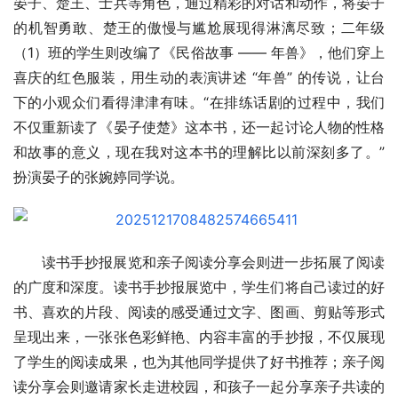
晏子、楚王、士兵等角色，通过精彩的对话和动作，将晏子
的机智勇敢、楚王的傲慢与尴尬展现得淋漓尽致；二年级
（1）班的学生则改编了《民俗故事 —— 年兽》，他们穿上
喜庆的红色服装，用生动的表演讲述 “年兽” 的传说，让台
下的小观众们看得津津有味。“在排练话剧的过程中，我们
不仅重新读了《晏子使楚》这本书，还一起讨论人物的性格
和故事的意义，现在我对这本书的理解比以前深刻多了。” 
扮演晏子的张婉婷同学说。
读书手抄报展览和亲子阅读分享会则进一步拓展了阅读
的广度和深度。读书手抄报展览中，学生们将自己读过的好
书、喜欢的片段、阅读的感受通过文字、图画、剪贴等形式
呈现出来，一张张色彩鲜艳、内容丰富的手抄报，不仅展现
了学生的阅读成果，也为其他同学提供了好书推荐；亲子阅
读分享会则邀请家长走进校园，和孩子一起分享亲子共读的