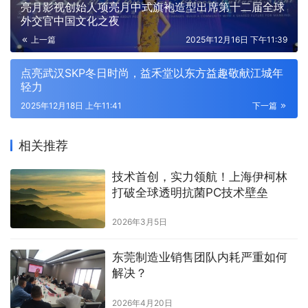
亮月影视创始人项亮月中式旗袍造型出席第十二届全球
外交官中国文化之夜
上一篇
2025年12月16日 下午11:39
点亮武汉SKP冬日时尚，益禾堂以东方益趣敬献江城年
轻力
2025年12月18日 上午11:41
下一篇
相关推荐
技术首创，实力领航！上海伊柯林
打破全球透明抗菌PC技术壁垒
2026年3月5日
东莞制造业销售团队内耗严重如何
解决？
2026年4月20日