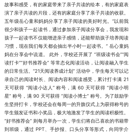
故事和感受，有的家庭带来了亲子共读的绘本，有的家庭表
演了亲子共读的片段，还有的家庭分享了亲子共读的收获。
五年级岳心童和妈妈分享了亲子阅读的美好时光。“以前我
很少和孩子一起读书，通过参加亲子阅读分享会，我发现和
孩子一起读书不仅能增进亲子感情，还能帮助孩子培养阅读
习惯，现在我们每天都会抽出半小时一起读书。” 岳心童妈
妈在分享会中说道。 此外，学校还开展了 “班级读书会”“阅
读打卡”“好书推荐会” 等常态化阅读活动，让阅读融入学生
的日常生活。“21天阅读养成计划” 活动中，学生每天可以记
录自己的阅读时长、阅读内容和阅读感受，累计打卡满 21 
天可获得 “阅读小达人” 称号，满 60 天可获得 “阅读小明
星” 称号，满 90 天可获得 “阅读小博士” 称号。为了鼓励学
生坚持打卡，学校还会在每周一的升旗仪式上为获得称号的
学生颁发证书和小奖品，极大地激发了学生的阅读积极性。
“好书推荐会” 则每月举办一次，学生们将自己喜欢的书籍带
到班级，通过 PPT、手抄报、口头分享等形式，向同学介