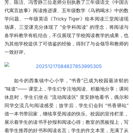
芳、陈洁、冯雪静三位老师分别执教了三年级语文《中国古
代寓言故事》阅读推进课、五年级数学《乌鸦喝水》中的数
学问题、一年级英语《Tricky Tiger》绘本阅读三堂阅读现
场课。三堂课充分体现了 “全学科阅读” 的理念，将阅读与
各学科教学有机结合，不仅展现了学校阅读教学的成果，也
为其他学校提供了可借鉴的经验，得到了与会领导和教师的
一致好评。
如今的西集镇中心小学，“书香”已成为校园最浓郁的 
“味道”—— 课堂上，学生们专注地阅读、积极地分享；课间
休息时，学生们坐在 “流动阅读区” 里安静地看书，偶尔和
同学交流几句阅读感受；放学后，学生们会到 “书香驿站” 
借一本书带回家，继续享受阅读的快乐。校园的宣传栏里，
展示着学生的读书手抄报和阅读心得；教室的黑板报上，写
着学生推荐的好书和阅读名言；学生的作文本里，充满了从