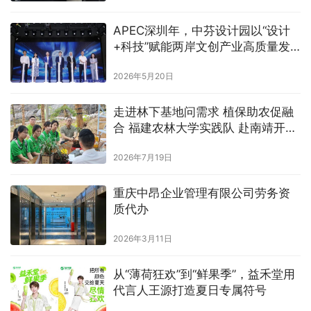
APEC深圳年，中芬设计园以“设计
+科技”赋能两岸文创产业高质量发
展
2026年5月20日
走进林下基地问需求 植保助农促融
合 福建农林大学实践队 赴南靖开展
金线莲产业调研
2026年7月19日
重庆中昂企业管理有限公司劳务资
质代办
2026年3月11日
从“薄荷狂欢”到“鲜果季”，益禾堂用
代言人王源打造夏日专属符号